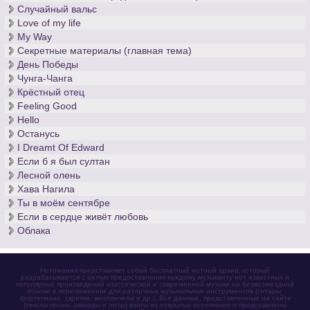
Случайный вальс
Love of my life
My Way
Секретные материалы (главная тема)
День Победы
Чунга-Чанга
Крёстный отец
Feeling Good
Hello
Останусь
I Dreamt Of Edward
Если б я был султан
Лесной олень
Хава Нагила
Ты в моём сентябре
Если в сердце живёт любовь
Облака
Нотомания представляет собой бесплатный нотный архив, который
разрабатывается с целью предоставления каждому музыканту нот известных и
популярных произведений классической и современной музыки на безвозмездной
основе в переложениях для различных музыкальных инструментов (гитары,
фортепиано, скрипки, виолончели и др.). Все данные, представленные на сайте
(тексты песен, аккорды и ноты) взяты из открытых источников и представлены