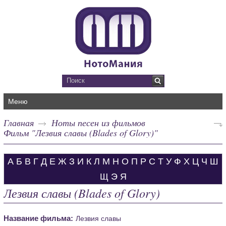
Меню
Главная
Ноты песен из фильмов
Фильм "Лезвия славы (Blades of Glory)"
А
Б
В
Г
Д
Е
Ж
З
И
К
Л
М
Н
О
П
Р
С
Т
У
Ф
Х
Ц
Ч
Ш
Щ
Э
Я
Лезвия славы (Blades of Glory)
Название фильма:
Лезвия славы