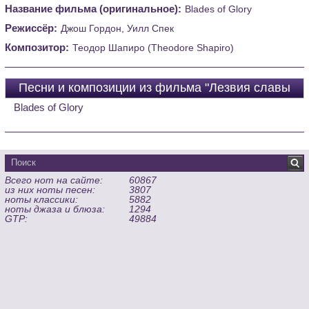
Название фильма (оригинальное):
Blades of Glory
Режиссёр:
Джош Гордон, Уилл Спек
Композитор:
Теодор Шапиро (Theodore Shapiro)
Песни и композиции из фильма "Лезвия славы
(Blades of Glory)"
Blades of Glory
Всего нот на сайте:
60867
из них ноты песен:
3807
ноты классики:
5882
ноты джаза и блюза:
1294
GTP:
49884