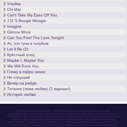
Улыбка
Chi Mai
Can't Take My Eyes Off You
J.D.'S Boogie Woogie
Imagine
Gimme More
Can You Feel The Love Tonight
Ах, эти тучи в голубом
Let It Be (2)
Крёстный отец
Maybe I, Maybe You
We Will Rock You
Гляжу в озёра синие
Не отпускай
Вечер на рейде
Титаник (тема любви) (2 вариант)
История любви
Нотомания представляет собой бесплатный нотный архив, который
разрабатывается с целью предоставления каждому музыканту нот известных и
популярных произведений классической и современной музыки на безвозмездной
основе в переложениях для различных музыкальных инструментов (гитары,
фортепиано, скрипки, виолончели и др.). Все данные, представленные на сайте
(тексты песен, аккорды и ноты) взяты из открытых источников и представлены