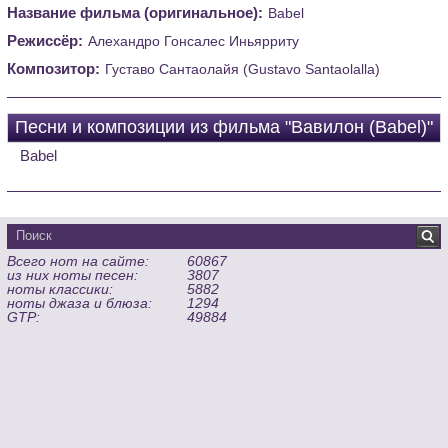
Название фильма (оригинальное):
Babel
Режиссёр:
Алехандро Гонсалес Иньярриту
Композитор:
Густаво Сантаолайя (Gustavo Santaolalla)
Песни и композиции из фильма "Вавилон (Babel)"
Babel
Всего нот на сайте:
60867
из них ноты песен:
3807
ноты классики:
5882
ноты джаза и блюза:
1294
GTP:
49884