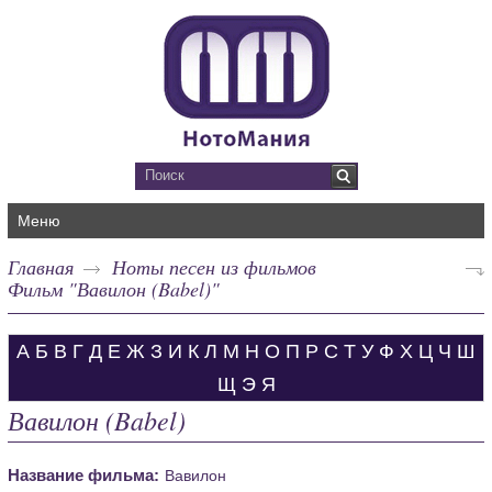
Меню
Главная
Ноты песен из фильмов
Фильм "Вавилон (Babel)"
А
Б
В
Г
Д
Е
Ж
З
И
К
Л
М
Н
О
П
Р
С
Т
У
Ф
Х
Ц
Ч
Ш
Щ
Э
Я
Вавилон (Babel)
Название фильма:
Вавилон