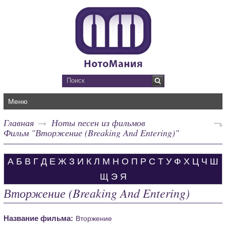
Меню
Главная
Ноты песен из фильмов
Фильм "Вторжение (Breaking And Entering)"
А
Б
В
Г
Д
Е
Ж
З
И
К
Л
М
Н
О
П
Р
С
Т
У
Ф
Х
Ц
Ч
Ш
Щ
Э
Я
Вторжение (Breaking And Entering)
Название фильма:
Вторжение