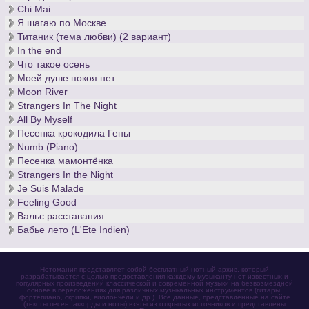
Chi Mai
Я шагаю по Москве
Титаник (тема любви) (2 вариант)
In the end
Что такое осень
Моей душе покоя нет
Moon River
Strangers In The Night
All By Myself
Песенка крокодила Гены
Numb (Piano)
Песенка мамонтёнка
Strangers In the Night
Je Suis Malade
Feeling Good
Вальс расставания
Бабье лето (L'Ete Indien)
Нотомания представляет собой бесплатный нотный архив, который
разрабатывается с целью предоставления каждому музыканту нот известных и
популярных произведений классической и современной музыки на безвозмездной
основе в переложениях для различных музыкальных инструментов (гитары,
фортепиано, скрипки, виолончели и др.). Все данные, представленные на сайте
(тексты песен, аккорды и ноты) взяты из открытых источников и представлены