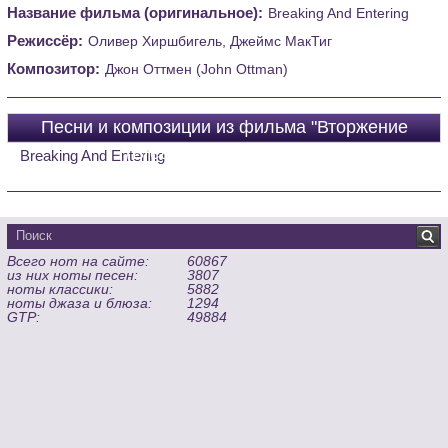
Название фильма (оригинальное):
Breaking And Entering
Режиссёр:
Оливер Хиршбигель, Джеймс МакТиг
Композитор:
Джон Оттмен (John Ottman)
Песни и композиции из фильма "Вторжение
(Breaking And Entering)"
Breaking And Entering
Всего нот на сайте:
60867
из них ноты песен:
3807
ноты классики:
5882
ноты джаза и блюза:
1294
GTP:
49884