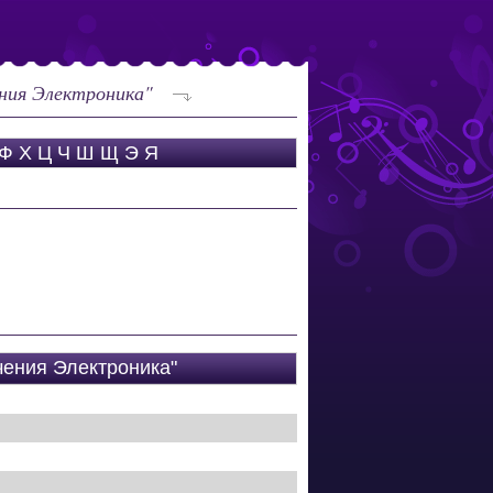
ния Электроника"
Ф
Х
Ц
Ч
Ш
Щ
Э
Я
чения Электроника"