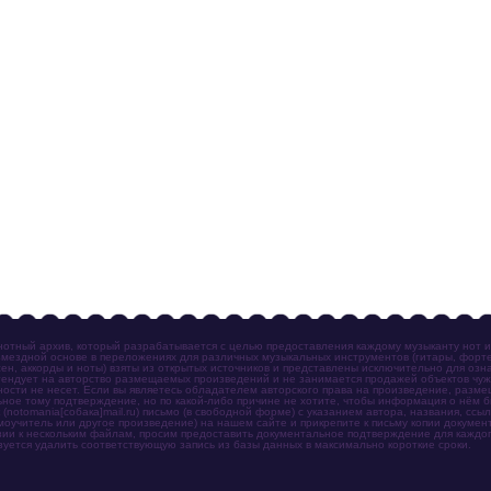
отный архив, который разрабатывается с целью предоставления каждому музыканту нот 
мездной основе в переложениях для различных музыкальных инструментов (гитары, фортеп
ен, аккорды и ноты) взяты из открытых источников и представлены исключительно для озн
ендует на авторство размещаемых произведений и не занимается продажей объектов чуж
ности не несет. Если вы являетесь обладателем авторского права на произведение, разм
ное тому подтверждение, но по какой-либо причине не хотите, чтобы информация о нём 
otomania[собака]mail.ru) письмо (в свободной форме) с указанием автора, названия, ссыл
амоучитель или другое произведение) на нашем сайте и прикрепите к письму копии докум
зии к нескольким файлам, просим предоставить документальное подтверждение для каждог
зуется удалить соответствующую запись из базы данных в максимально короткие сроки.