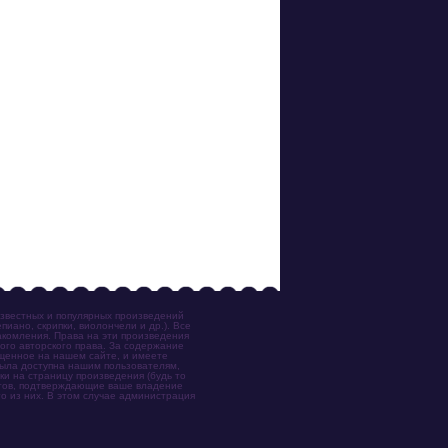
известных и популярных произведений
иано, скрипки, виолончели и др.). Все
акомления. Права на эти произведения
ого авторского права. За содержание
ещенное на нашем сайте, и имеете
была доступна нашим пользователям,
ки на страницу произведения (будь то
ентов, подтверждающие ваше владение
о из них. В этом случае администрация