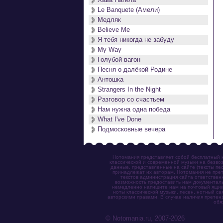
Le Banquete (Амели)
Медляк
Believe Me
Я тебя никогда не забуду
My Way
Голубой вагон
Песня о далёкой Родине
Антошка
Strangers In the Night
Разговор со счастьем
Нам нужна одна победа
What I've Done
Подмосковные вечера
Нотомания представляет собой бесплатный н
классической и современной музыки на безвоз
данные, представленные на сайте (тексты пес
принадлежат их авторам. Нотомания не прет
текстов администрация сайта ответствен
возможность предоставить нам документаль
немедленно напишите нам на почтовый ящик (n
ноты классической музыки, песен, нотный с
авторскими правами. В случае наличия претен
обя
© Notomania.ru, 2007-2026