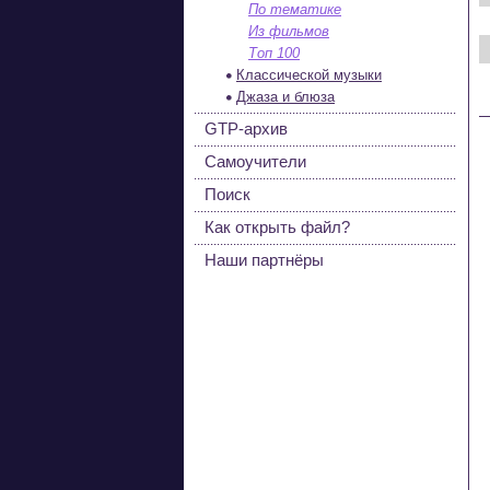
По тематике
Из фильмов
Топ 100
Классической музыки
Джаза и блюза
GTP-архив
Самоучители
Поиск
Как открыть файл?
Наши партнёры