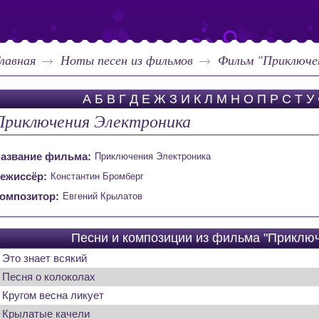
лавная
Ноты песен из фильмов
Фильм "Приключе
А
Б
В
Г
Д
Е
Ж
З
И
К
Л
М
Н
О
П
Р
С
Т
У
Приключения Электроника
азвание фильма:
Приключения Электроника
ежиссёр:
Константин Бромберг
омпозитор:
Евгений Крылатов
Песни и композиции из фильма "Приклю
Это знает всякий
Песня о колоколах
Кругом весна ликует
Крылатые качели