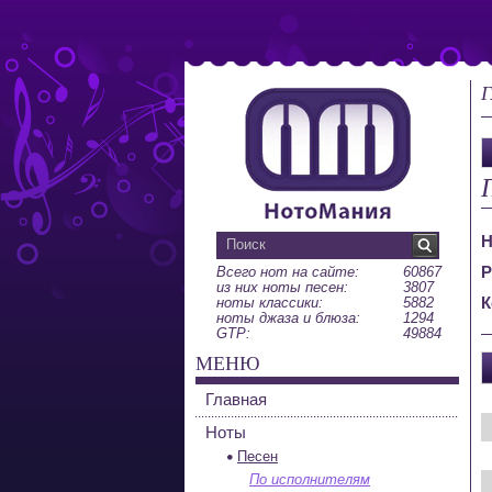
Г
Н
Р
Всего нот на сайте:
60867
из них ноты песен:
3807
К
ноты классики:
5882
ноты джаза и блюза:
1294
GTP:
49884
МЕНЮ
Главная
Ноты
Песен
По исполнителям