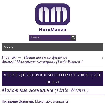
Меню
Главная
Ноты песен из фильмов
Фильм "Маленькие женщины (Little Women)"
А
Б
В
Г
Д
Е
Ж
З
И
К
Л
М
Н
О
П
Р
С
Т
У
Ф
Х
Ц
Ч
Ш
Щ
Э
Я
Маленькие женщины (Little Women)
Название фильма:
Маленькие женщины