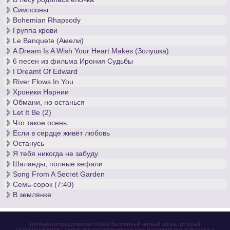
Симпсоны
Bohemian Rhapsody
Группа крови
Le Banquete (Амели)
A Dream Is A Wish Your Heart Makes (Золушка)
6 песен из фильма Ирония Судьбы
I Dreamt Of Edward
River Flows In You
Хроники Нарнии
Обмани, но останься
Let It Be (2)
Что такое осень
Если в сердце живёт любовь
Останусь
Я тебя никогда не забуду
Шаланды, полные кефали
Song From A Secret Garden
Семь-сорок (7:40)
В землянке
Нотомания представляет собой бесплатный нотный архив, который
разрабатывается с целью предоставления каждому музыканту нот известных и