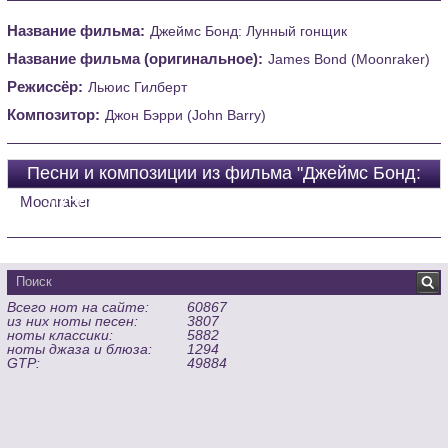
Название фильма:
Джеймс Бонд: Лунный гонщик
Название фильма (оригинальное):
James Bond (Moonraker)
Режиссёр:
Льюис Гилберт
Композитор:
Джон Бэрри (John Barry)
Песни и композиции из фильма "Джеймс Бонд:
Лунный гонщик (James Bond (Moonraker))"
Moonraker
Всего нот на сайте:
60867
из них ноты песен:
3807
ноты классики:
5882
ноты джаза и блюза:
1294
GTP:
49884