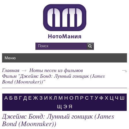
Меню
Главная
Ноты песен из фильмов
Фильм "Джеймс Бонд: Лунный гонщик (James
Bond (Moonraker))"
А
Б
В
Г
Д
Е
Ж
З
И
К
Л
М
Н
О
П
Р
С
Т
У
Ф
Х
Ц
Ч
Ш
Щ
Э
Я
Джеймс Бонд: Лунный гонщик (James
Bond (Moonraker))