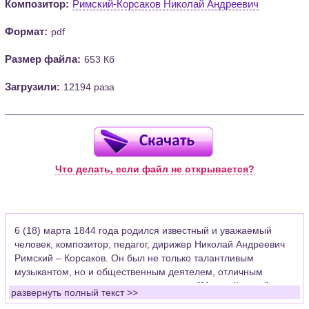
Композитор:
Римский-Корсаков Николай Андреевич
Формат:
pdf
Размер файла:
653 Кб
Загрузили:
12194 раза
Что делать, если файл не открывается?
6 (18) марта 1844 года родился известный и уважаемый
человек, композитор, педагог, дирижер Николай Андреевич
Римский – Корсаков. Он был не только талантливым
музыкантом, но и общественным деятелем, отличным
критиком, одним из главных участников “Могучей кучки”.
развернуть полный текст >>
Его послужной творческий список состоит из 3 симфоний, 15