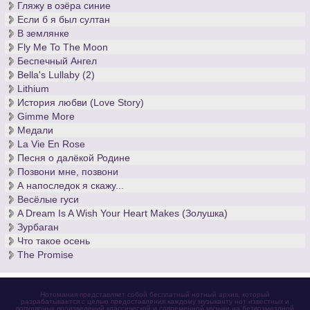
Творчество Скрябина стало важным этапом в процессе
Гляжу в озёра синие
развития музыкального искусства и оказало огромное
Если б я был султан
влияние на фортепианную и симфоническую музыку XX
В землянке
века.
Fly Me To The Moon
Беспечный Ангел
Bella's Lullaby (2)
Lithium
История любви (Love Story)
Gimme More
Медали
La Vie En Rose
Песня о далёкой Родине
Позвони мне, позвони
А напоследок я скажу...
Весёлые гуси
A Dream Is A Wish Your Heart Makes (Золушка)
Зурбаган
Что такое осень
The Promise
Нотомания представляет собой бесплатный нотный архив, который
разрабатывается с целью предоставления каждому музыканту нот известных и
популярных произведений классической и современной музыки на безвозмездной