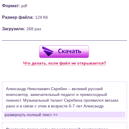
Формат:
pdf
Размер файла:
124 Кб
Загрузили:
268 раз
Что делать, если файл не открывается?
Александр Николаевич Скрябин – великий русский
композитор, замечательный педагог и превосходный
пианист. Музыкальный талант Скрябина проявился весьма
рано и в связи с этим в возрасте 6-7 лет Александр
Николаевич уже занимался музыкой с такими
развернуть полный текст >>
великолепными педагогами как Г.Э.Конюс и Н.В.Зверев.
Любовь к музыке не ослабевала, а с каждым годом