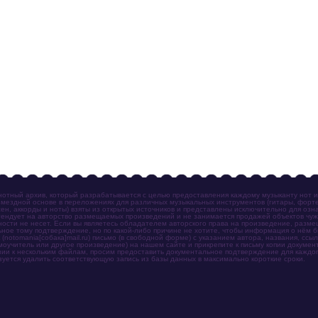
отный архив, который разрабатывается с целью предоставления каждому музыканту нот 
мездной основе в переложениях для различных музыкальных инструментов (гитары, фортеп
ен, аккорды и ноты) взяты из открытых источников и представлены исключительно для озн
ендует на авторство размещаемых произведений и не занимается продажей объектов чуж
ности не несет. Если вы являетесь обладателем авторского права на произведение, разм
ное тому подтверждение, но по какой-либо причине не хотите, чтобы информация о нём 
otomania[собака]mail.ru) письмо (в свободной форме) с указанием автора, названия, ссыл
амоучитель или другое произведение) на нашем сайте и прикрепите к письму копии докум
зии к нескольким файлам, просим предоставить документальное подтверждение для каждог
зуется удалить соответствующую запись из базы данных в максимально короткие сроки.