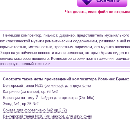
Что делать, если файл не открыв
Немецкий композитор, пианист, дирижер, представитель музыкального
нот классической музыки романтическим содержанием, развивал в ней к
порывистостью, мятежностью, трепетным лиризмом, его музыка воспевае
Опора на устойчивые ценности жизни человека, которые Брамс видел в н
великих мастеров прошлого. Композитор стремиться к гармонии, ощущая 
развернуть полный текст >>
произведениях становиться все больше трагических противоречий. В отл
Брамс старался избегать открытой программности и достиг высот в про
симфонии, квартета, концерта и т.д. Композитор видел в симфонии инст
Смотрите также ноты произведений композитора Иоганнес Брамс:
объединены определенные поэтической идеей.
Венгерский танец №13 (ре минор), для двух ф-но
Симфонизм Брамса продолжил традиции
Бетховена
и
Шуберта
. Брам
Каприччо (си минор), op.76 №2
Впечатления интроверта и эгоцентрика он оставлял, будучи еще юношей
Вариации на тему Й. Гайдна для оркестра (Op. 56a)
Не новые знакомства, а мир творчества безмерно увлекал его и в бол
Этюд №1, op.25 №2
в доме у
Шумана
, где был принят учеником. В семье Шумана к нему отн
Соната для фортепиано №2 op.2 (2)
Брамс, очень уважая Шумана, увлекся утонченной и красивой именитой 
Венгерский танец №10 (ми мажор), для двух ф-но
детей, супругой Шумана - Кларой. Брамс обращался к жанрам баховской 
реквием). Проект этого реквиема занимал его больше десятилетия, в ос
смерти Шумана, а завершил реквием после кончины матери. На титульн