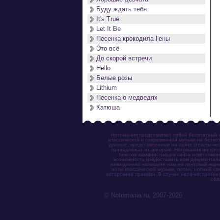
Буду ждать тебя
It's True
Let It Be
Песенка крокодила Гены
Это всё
До скорой встречи
Hello
Белые розы
Lithium
Песенка о медведях
Катюша
Нотомания представляет собой бесплатный н
классической и современной музыки на безвоз
данные, представленные на сайте (тексты пес
принадлежат их авторам. Нотомания не прет
текстов администрация сайта ответствен
возможность предоставить нам документаль
немедленно напишите нам на почтовый ящик (n
ноты классической музыки, песен, нотный с
авторскими правами. В случае наличия претен
обя
© Notomania.ru, 2007-2026