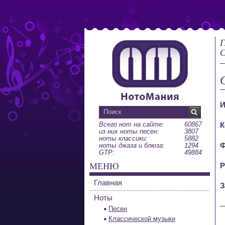
Г
С
И
Всего нот на сайте:
60867
К
из них ноты песен:
3807
ноты классики:
5882
Ф
ноты джаза и блюза:
1294
GTP:
49884
МЕНЮ
Р
Главная
З
Ноты
Песен
Классической музыки