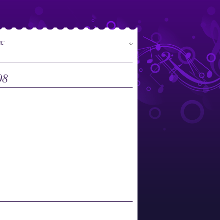
мс
08