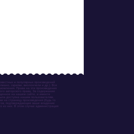
известных и популярных произведений
иано, скрипки, виолончели и др.). Все
акомления. Права на эти произведения
ого авторского права. За содержание
ещенное на нашем сайте, и имеете
была доступна нашим пользователям,
ки на страницу произведения (будь то
ентов, подтверждающие ваше владение
о из них. В этом случае администрация