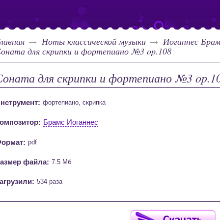
лавная
Ноты классической музыки
Иоганнес Бра
оната для скрипки и фортепиано №3 op.108
Соната для скрипки и фортепиано №3 op.1
нструмент:
фортепиано, скрипка
омпозитор:
Брамс Иоганнес
ормат:
pdf
азмер файла:
7.5 Мб
агрузили:
534 раза