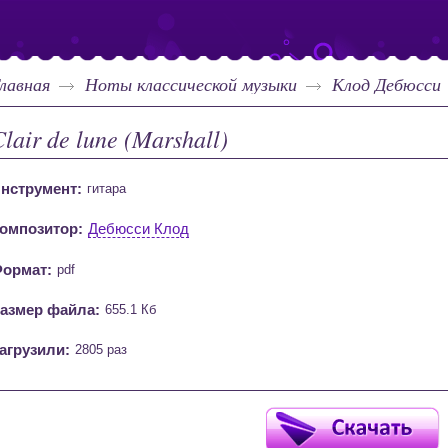
лавная
Ноты классической музыки
Клод Дебюсси
lair de lune (Marshall)
нструмент:
гитара
омпозитор:
Дебюсси Клод
ормат:
pdf
азмер файла:
655.1 Кб
агрузили:
2805 раз