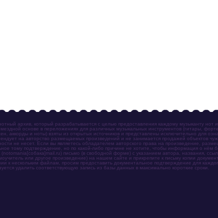
отный архив, который разрабатывается с целью предоставления каждому музыканту нот 
мездной основе в переложениях для различных музыкальных инструментов (гитары, фортеп
ен, аккорды и ноты) взяты из открытых источников и представлены исключительно для озн
ендует на авторство размещаемых произведений и не занимается продажей объектов чуж
ности не несет. Если вы являетесь обладателем авторского права на произведение, разм
ное тому подтверждение, но по какой-либо причине не хотите, чтобы информация о нём 
otomania[собака]mail.ru) письмо (в свободной форме) с указанием автора, названия, ссыл
амоучитель или другое произведение) на нашем сайте и прикрепите к письму копии докум
зии к нескольким файлам, просим предоставить документальное подтверждение для каждог
зуется удалить соответствующую запись из базы данных в максимально короткие сроки.