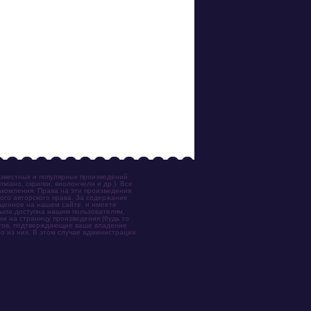
известных и популярных произведений
иано, скрипки, виолончели и др.). Все
акомления. Права на эти произведения
ого авторского права. За содержание
ещенное на нашем сайте, и имеете
была доступна нашим пользователям,
ки на страницу произведения (будь то
ентов, подтверждающие ваше владение
о из них. В этом случае администрация