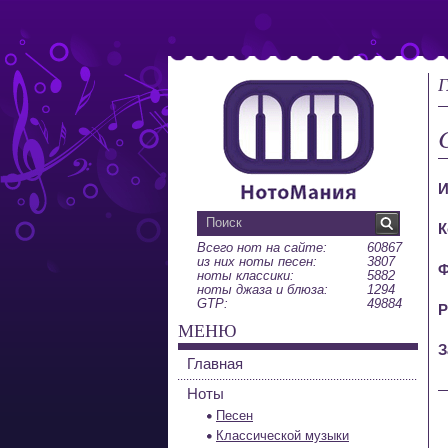
Г
C
И
К
Всего нот на сайте:
60867
из них ноты песен:
3807
Ф
ноты классики:
5882
ноты джаза и блюза:
1294
GTP:
49884
Р
МЕНЮ
З
Главная
Ноты
Песен
Классической музыки