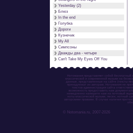
Yesterday (2)
Блюз
In the end
Голубка
Дороги
Кузнечик
My All
Симпсоны
Дважды два - четыре
Can't Take My Eyes Off You
Нотомания представляет собой бесплатный н
классической и современной музыки на безвоз
данные, представленные на сайте (тексты пес
принадлежат их авторам. Нотомания не прет
текстов администрация сайта ответствен
возможность предоставить нам документаль
немедленно напишите нам на почтовый ящик (n
ноты классической музыки, песен, нотный с
авторскими правами. В случае наличия претен
обя
© Notomania.ru, 2007-2026