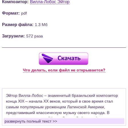
Композитор:
Вилла-Лобос Эйтор
Формат:
pdf
Размер файла:
1.3 Мб
Загрузили:
572 раза
Что делать, если файл не открывается?
Эйтор Вилла-Лобос – знаменитый бразильский композитор
конца XIX – начала XX веков, который в свое время стал
самым популярным уроженцем Латинской Америки,
представивший классическую музыку своего народа. В
творческом наследии Эйтора Вилла-Лобоса собраны
развернуть полный текст >>
сочинения разных музыкальных жанров и форм, таких как, к