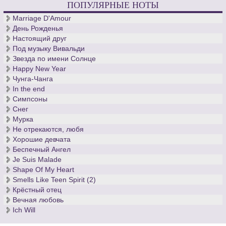
ПОПУЛЯРНЫЕ НОТЫ
Дебюсси обладал превосходным зрением.
Беспокойные британские ученые исследовали воздействие
Marriage D'Amour
различных музыкальных произведений на организм
День Рожденья
человека. Так вот, если вы нервничаете, и при этом
Настоящий друг
являетесь человеком, вам лучше всего
скачать ноты «Света
Под музыку Вивальди
луны»
Клода Дебюсси. Разучив лунное произведение, вы
Звезда по имени Солнце
успокоитесь, что до сих пор не удается британским ученым,
Happy New Year
не знающим ноты классической музыки.
Чунга-Чанга
In the end
Симпсоны
Снег
Мурка
Не отрекаются, любя
Хорошие девчата
Беспечный Ангел
Je Suis Malade
Shape Of My Heart
Smells Like Teen Spirit (2)
Крёстный отец
Вечная любовь
Ich Will