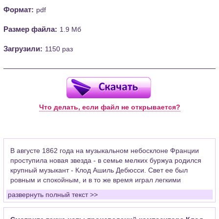
Формат:
pdf
Размер файла:
1.9 Мб
Загрузили:
1150 раз
Что делать, если файл не открывается?
В августе 1862 года на музыкальном небосклоне Франции
проступила новая звезда - в семье мелких буржуа родился
крупный музыкант - Клод Ашиль Дебюсси. Свет ее был
ровным и спокойным, и в то же время играл легкими
восхитительными красками.
развернуть полный текст >>
Клод Дебюсси появился, чтобы создавать новую музыку -
еще будучи студентом парижской консерватории, он