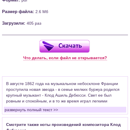
Размер файла:
2.6 Мб
Загрузили:
405 раз
Что делать, если файл не открывается?
В августе 1862 года на музыкальном небосклоне Франции
проступила новая звезда - в семье мелких буржуа родился
крупный музыкант - Клод Ашиль Дебюсси. Свет ее был
ровным и спокойным, и в то же время играл легкими
восхитительными красками.
развернуть полный текст >>
Клод Дебюсси появился, чтобы создавать новую музыку -
еще будучи студентом парижской консерватории, он
Смотрите также ноты произведений композитора Клод
проявлял самостоятельное творческое мышление и