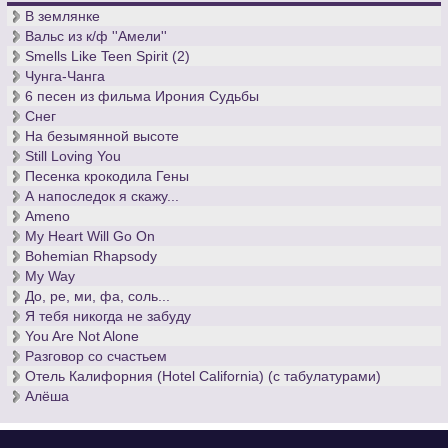
Беспокойные британские ученые исследовали воздействие
В землянке
различных музыкальных произведений на организм
Вальс из к/ф ''Амели''
человека. Так вот, если вы нервничаете, и при этом
Smells Like Teen Spirit (2)
являетесь человеком, вам лучше всего
скачать ноты «Света
Чунга-Чанга
луны»
Клода Дебюсси. Разучив лунное произведение, вы
6 песен из фильма Ирония Судьбы
успокоитесь, что до сих пор не удается британским ученым,
Снег
не знающим ноты классической музыки.
На безымянной высоте
Still Loving You
Песенка крокодила Гены
А напоследок я скажу...
Ameno
My Heart Will Go On
Bohemian Rhapsody
My Way
До, ре, ми, фа, соль...
Я тебя никогда не забуду
You Are Not Alone
Разговор со счастьем
Отель Калифорния (Hotel California) (с табулатурами)
Алёша