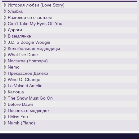
Беспокойные британские ученые исследовали воздействие
История любви (Love Story)
различных музыкальных произведений на организм
Улыбка
человека. Так вот, если вы нервничаете, и при этом
Разговор со счастьем
являетесь человеком, вам лучше всего
скачать ноты «Света
Can't Take My Eyes Off You
луны»
Клода Дебюсси. Разучив лунное произведение, вы
Дороги
успокоитесь, что до сих пор не удается британским ученым,
В землянке
не знающим ноты классической музыки.
J.D.'S Boogie Woogie
Колыбельная медведицы
What I've Done
Nocturne (Ноктюрн)
Nemo
Прекрасное Далёко
Wind Of Change
La Valse d Amelie
Катюша
The Show Must Go On
Before Dawn
Песенка о медведях
I Miss You
Numb (Piano)