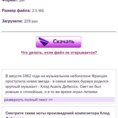
Размер файла:
2.5 Мб
Загрузили:
229 раз
Что делать, если файл не открывается?
В августе 1862 года на музыкальном небосклоне Франции
проступила новая звезда - в семье мелких буржуа родился
крупный музыкант - Клод Ашиль Дебюсси. Свет ее был
ровным и спокойным, и в то же время играл легкими
восхитительными красками.
развернуть полный текст >>
Клод Дебюсси появился, чтобы создавать новую музыку -
еще будучи студентом парижской консерватории, он
Смотрите также ноты произведений композитора Клод
проявлял самостоятельное творческое мышление и