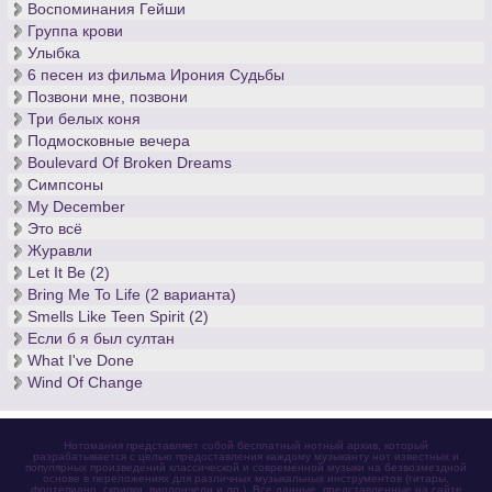
Воспоминания Гейши
Группа крови
Улыбка
6 песен из фильма Ирония Судьбы
Позвони мне, позвони
Три белых коня
Подмосковные вечера
Boulevard Of Broken Dreams
Симпсоны
My December
Это всё
Журавли
Let It Be (2)
Bring Me To Life (2 варианта)
Smells Like Teen Spirit (2)
Если б я был султан
What I've Done
Wind Of Change
Нотомания представляет собой бесплатный нотный архив, который
разрабатывается с целью предоставления каждому музыканту нот известных и
популярных произведений классической и современной музыки на безвозмездной
основе в переложениях для различных музыкальных инструментов (гитары,
фортепиано, скрипки, виолончели и др.). Все данные, представленные на сайте