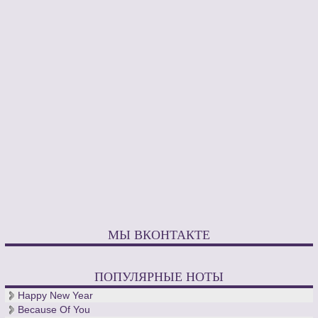
Кроме этого постоянно печатал произведения своего
лучшего друга и прекрасного исполнителя М. Джулиани.
Конечно же печатал и свои произведения. Сочинения Й.
Ланнера, К. Черни, Ф. Шуберта, И. Штрауса были изданы в
этом музыкальном издательстве.
Позже издательство продали К. Шпине. В Вене 7 апреля
1858 года умер талантливый композитор, органист,
издатель, пианист и гитарист Антонио Диабелли.
С его творческими работами можно ознакомиться у нас на
сайте. Только у нас, полная коллекция произведений. Также
Вам предоставляется возможность скачать ноты для гитары,
фортепиано. Послушать по – настоящему восхитительную
классическую музыку в исполнении великого человека
Антона Диабелли.
МЫ ВКОНТАКТЕ
ПОПУЛЯРНЫЕ НОТЫ
Happy New Year
Because Of You