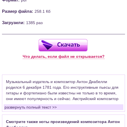
Размер файла:
258.1 Кб
Загрузили:
1385 раз
Что делать, если файл не открывается?
Музыкальный издатель и композитор Антон Диабелли
родился 6 декабря 1781 года. Его инструктивные пьесы для
гитары и фортепиано были известны не только в то время,
они имеют популярность и сейчас. Австрийский композитор
писал свои произведения в различных жанрах и практически
развернуть полный текст >>
для всех инструментов.
Свое детство мальчик провел в Матзее, близ Зальцбурга.
Смотрите также ноты произведений композитора Антон
Композиции учился у самого М. Гайдна. Пребывал в капелле