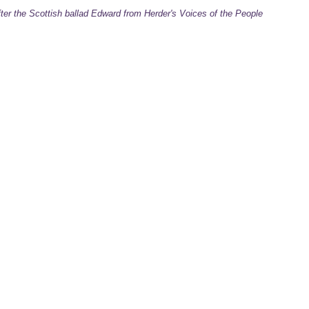
По художественной значимости к его симфониям примыкают инструмен
fter the Scottish ballad Edward from Herder's Voices of the People
симфонии с солирующими инструментами (два фортепианных концерта, с
виолончели). Неповторимым образом, содержанием и глубиной отмечены
инструментальных ансамблей и для фортепиано. В них строгость соедин
– с напевностью и простотой письма. Известны обработки немецких наро
Брамса. В его оригинальных песнях также часто звучат народные интона
И этим сочинениям присуща глубина лиричности, которая является г