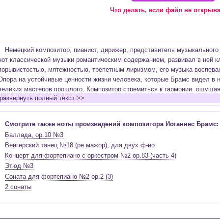
Что делать, если файл не открыв
Немецкий композитор, пианист, дирижер, представитель музыкального
нот классической музыки романтическим содержанием, развивал в ней к
порывистостью, мятежностью, трепетным лиризмом, его музыка воспевае
Опора на устойчивые ценности жизни человека, которые Брамс видел в н
великих мастеров прошлого. Композитор стремиться к гармонии, ощущая 
развернуть полный текст >>
произведениях становиться все больше трагических противоречий. В отл
Брамс старался избегать открытой программности и достиг высот в про
симфонии, квартета, концерта и т.д. Композитор видел в симфонии инст
Смотрите также ноты произведений композитора Иоганнес Брамс:
объединены определенные поэтической идеей.
Баллада, op.10 №3
Симфонизм Брамса продолжил традиции
Бетховена
и
Шуберта
. Брам
Венгерский танец №18 (ре мажор), для двух ф-но
Впечатления интроверта и эгоцентрика он оставлял, будучи еще юношей
Концерт для фортепиано с оркестром №2 op.83 (часть 4)
Не новые знакомства, а мир творчества безмерно увлекал его и в бол
Этюд №3
в доме у
Шумана
, где был принят учеником. В семье Шумана к нему отн
Соната для фортепиано №2 op.2 (3)
Брамс, очень уважая Шумана, увлекся утонченной и красивой именитой 
2 сонаты
детей, супругой Шумана - Кларой. Брамс обращался к жанрам баховской 
реквием). Проект этого реквиема занимал его больше десятилетия, в ос
смерти Шумана, а завершил реквием после кончины матери. На титульн
память о матери».