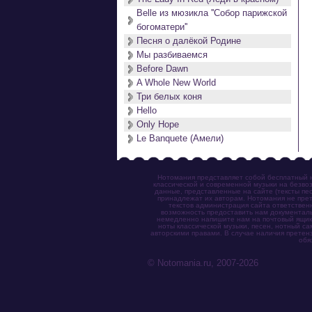
Belle из мюзикла ''Собор парижской
богоматери''
Песня о далёкой Родине
Мы разбиваемся
Before Dawn
A Whole New World
Три белых коня
Hello
Only Hope
Le Banquete (Амели)
Нотомания представляет собой бесплатный н
классической и современной музыки на безвоз
данные, представленные на сайте (тексты пес
принадлежат их авторам. Нотомания не прет
текстов администрация сайта ответствен
возможность предоставить нам документаль
немедленно напишите нам на почтовый ящик (n
ноты классической музыки, песен, нотный с
авторскими правами. В случае наличия претен
обя
© Notomania.ru, 2007-2026