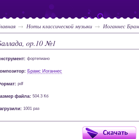
лавная
Ноты классической музыки
Иоганнес Бра
Баллада, op.10 №1
нструмент:
фортепиано
омпозитор:
Брамс Иоганнес
ормат:
pdf
азмер файла:
504.3 Кб
агрузили:
1001 раз