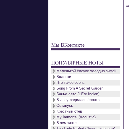
a
Мы ВКонтакте
ПОПУЛЯРНЫЕ НОТЫ
Маленькой ёлочке холодно зимой
Валенки
Что такое осень
Song From A Secret Garden
Бабье лето (L'Ete Indien)
В лесу родилась ёлочка
Останусь
Крёстный отец
My Immortal (Acoustic)
В землянке
The Lady In Red (Леди в красном)