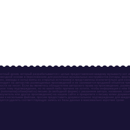
отный архив, который разрабатывается с целью предоставления каждому музыканту нот 
мездной основе в переложениях для различных музыкальных инструментов (гитары, фортеп
ен, аккорды и ноты) взяты из открытых источников и представлены исключительно для озн
ендует на авторство размещаемых произведений и не занимается продажей объектов чуж
ности не несет. Если вы являетесь обладателем авторского права на произведение, разм
ное тому подтверждение, но по какой-либо причине не хотите, чтобы информация о нём 
otomania[собака]mail.ru) письмо (в свободной форме) с указанием автора, названия, ссыл
амоучитель или другое произведение) на нашем сайте и прикрепите к письму копии докум
зии к нескольким файлам, просим предоставить документальное подтверждение для каждог
зуется удалить соответствующую запись из базы данных в максимально короткие сроки.