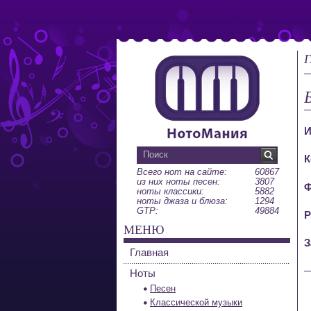
Г
И
К
Всего нот на сайте:
60867
из них ноты песен:
3807
Ф
ноты классики:
5882
ноты джаза и блюза:
1294
GTP:
49884
Р
МЕНЮ
З
Главная
Ноты
Песен
Классической музыки