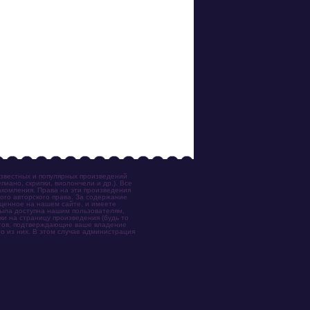
известных и популярных произведений
иано, скрипки, виолончели и др.). Все
акомления. Права на эти произведения
ого авторского права. За содержание
ещенное на нашем сайте, и имеете
была доступна нашим пользователям,
ки на страницу произведения (будь то
ентов, подтверждающие ваше владение
о из них. В этом случае администрация