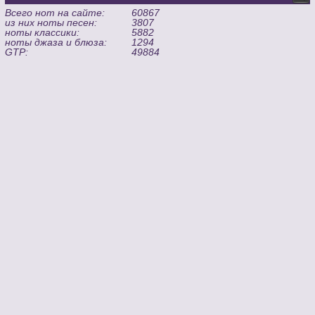
Всего нот на сайте:
60867
из них ноты песен:
3807
ноты классики:
5882
ноты джаза и блюза:
1294
GTP:
49884