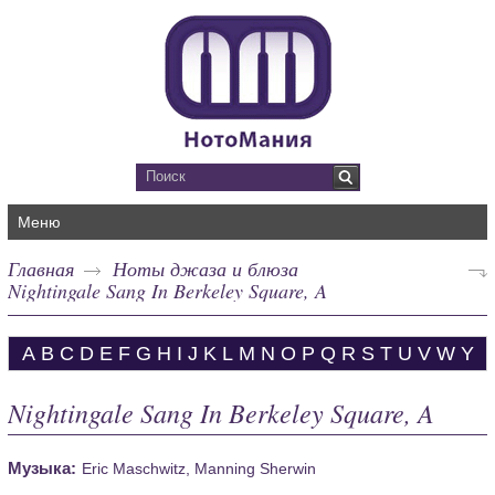
Меню
Главная
Ноты джаза и блюза
Nightingale Sang In Berkeley Square, A
A
B
C
D
E
F
G
H
I
J
K
L
M
N
O
P
Q
R
S
T
U
V
W
Y
Nightingale Sang In Berkeley Square, A
Музыка:
Eric Maschwitz, Manning Sherwin