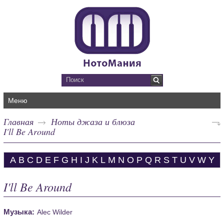
Меню
Главная
Ноты джаза и блюза
I'll Be Around
A
B
C
D
E
F
G
H
I
J
K
L
M
N
O
P
Q
R
S
T
U
V
W
Y
I'll Be Around
Музыка:
Alec Wilder