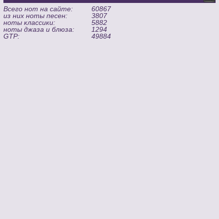
Всего нот на сайте:
60867
из них ноты песен:
3807
ноты классики:
5882
ноты джаза и блюза:
1294
GTP:
49884