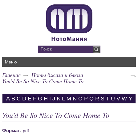
Меню
Главная
Ноты джаза и блюза
You'd Be So Nice To Come Home To
A
B
C
D
E
F
G
H
I
J
K
L
M
N
O
P
Q
R
S
T
U
V
W
Y
You'd Be So Nice To Come Home To
Формат:
pdf