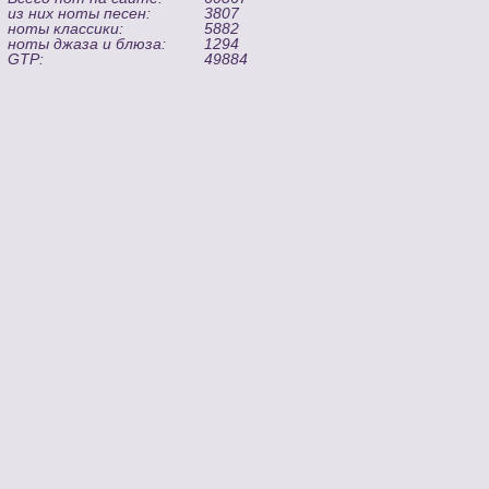
из них ноты песен:
3807
ноты классики:
5882
ноты джаза и блюза:
1294
GTP:
49884