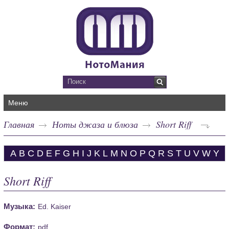
Меню
Главная
Ноты джаза и блюза
Short Riff
A
B
C
D
E
F
G
H
I
J
K
L
M
N
O
P
Q
R
S
T
U
V
W
Y
Short Riff
Музыка:
Ed. Kaiser
Формат:
pdf