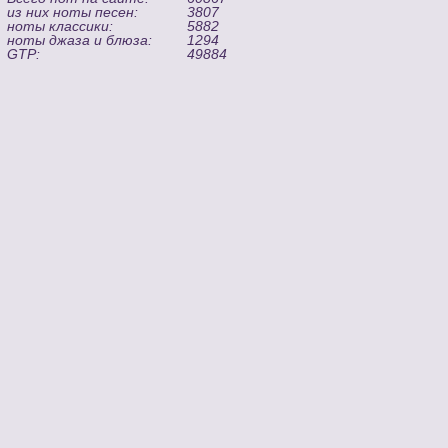
из них ноты песен:
3807
ноты классики:
5882
ноты джаза и блюза:
1294
GTP:
49884