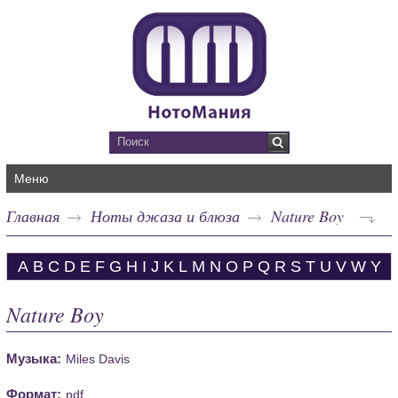
Меню
Главная
Ноты джаза и блюза
Nature Boy
A
B
C
D
E
F
G
H
I
J
K
L
M
N
O
P
Q
R
S
T
U
V
W
Y
Nature Boy
Музыка:
Miles Davis
Формат:
pdf