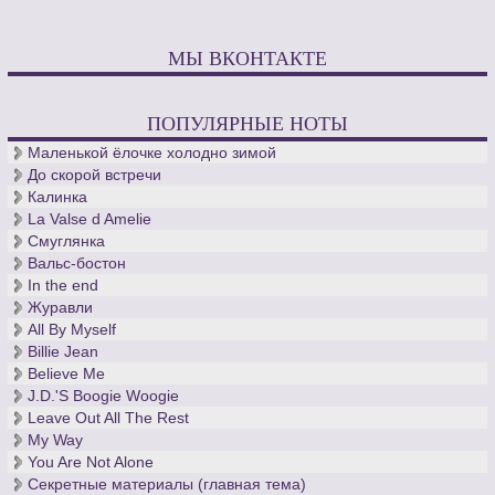
МЫ ВКОНТАКТЕ
ПОПУЛЯРНЫЕ НОТЫ
Маленькой ёлочке холодно зимой
До скорой встречи
Калинка
La Valse d Amelie
Смуглянка
Вальс-бостон
In the end
Журавли
All By Myself
Billie Jean
Believe Me
J.D.'S Boogie Woogie
Leave Out All The Rest
My Way
You Are Not Alone
Секретные материалы (главная тема)