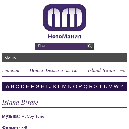
Меню
Главная
Ноты джаза и блюза
Island Birdie
A
B
C
D
E
F
G
H
I
J
K
L
M
N
O
P
Q
R
S
T
U
V
W
Y
Island Birdie
Музыка:
McCoy Tuner
Формат:
pdf