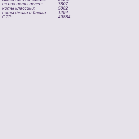
из них ноты песен:
3807
ноты классики:
5882
ноты джаза и блюза:
1294
GTP:
49884