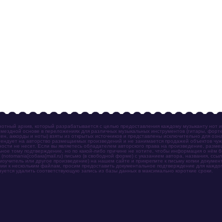
отный архив, который разрабатывается с целью предоставления каждому музыканту нот 
мездной основе в переложениях для различных музыкальных инструментов (гитары, фортеп
ен, аккорды и ноты) взяты из открытых источников и представлены исключительно для озн
ендует на авторство размещаемых произведений и не занимается продажей объектов чуж
ности не несет. Если вы являетесь обладателем авторского права на произведение, разм
ное тому подтверждение, но по какой-либо причине не хотите, чтобы информация о нём 
otomania[собака]mail.ru) письмо (в свободной форме) с указанием автора, названия, ссыл
амоучитель или другое произведение) на нашем сайте и прикрепите к письму копии докум
зии к нескольким файлам, просим предоставить документальное подтверждение для каждог
зуется удалить соответствующую запись из базы данных в максимально короткие сроки.