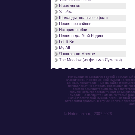
В землянке
Улыбка
Шаланды, полные кефали
Песня про зайцев
История любви
Песня о далёкой Родине
Let It Be
My All
Я шагаю по Москве
The Meadow (из фильма Сумерки)
Нотомания представляет собой бесплатный н
классической и современной музыки на безвоз
данные, представленные на сайте (тексты пес
принадлежат их авторам. Нотомания не прет
текстов администрация сайта ответствен
возможность предоставить нам документаль
немедленно напишите нам на почтовый ящик (n
ноты классической музыки, песен, нотный с
авторскими правами. В случае наличия претен
обя
© Notomania.ru, 2007-2026