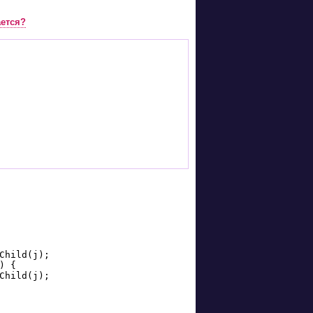
ается?