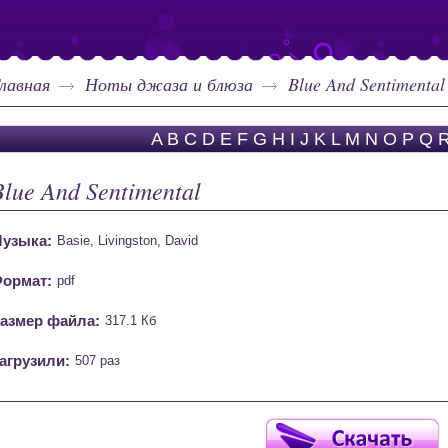
лавная
Ноты джаза и блюза
Blue And Sentimental
A
B
C
D
E
F
G
H
I
J
K
L
M
N
O
P
Q
Blue And Sentimental
узыка:
Basie, Livingston, David
ормат:
pdf
азмер файла:
317.1 Кб
агрузили:
507 раз