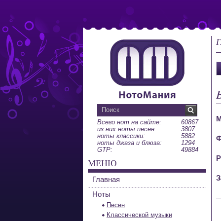
Г
М
Всего нот на сайте:
60867
из них ноты песен:
3807
ноты классики:
5882
Ф
ноты джаза и блюза:
1294
GTP:
49884
Р
МЕНЮ
З
Главная
Ноты
Песен
Классической музыки