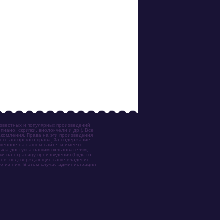
известных и популярных произведений
иано, скрипки, виолончели и др.). Все
акомления. Права на эти произведения
ого авторского права. За содержание
ещенное на нашем сайте, и имеете
была доступна нашим пользователям,
ки на страницу произведения (будь то
ентов, подтверждающие ваше владение
о из них. В этом случае администрация