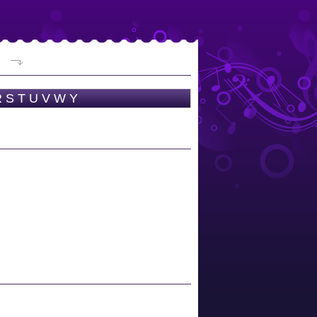
R
S
T
U
V
W
Y