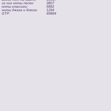
из них ноты песен:
3807
ноты классики:
5882
ноты джаза и блюза:
1294
GTP:
49884