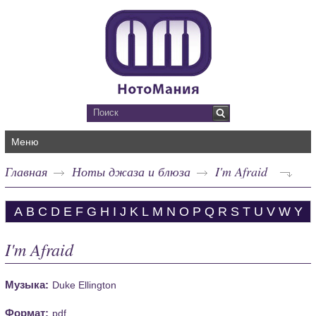
Меню
Главная
Ноты джаза и блюза
I'm Afraid
A
B
C
D
E
F
G
H
I
J
K
L
M
N
O
P
Q
R
S
T
U
V
W
Y
I'm Afraid
Музыка:
Duke Ellington
Формат:
pdf