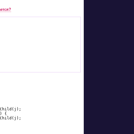
ается?