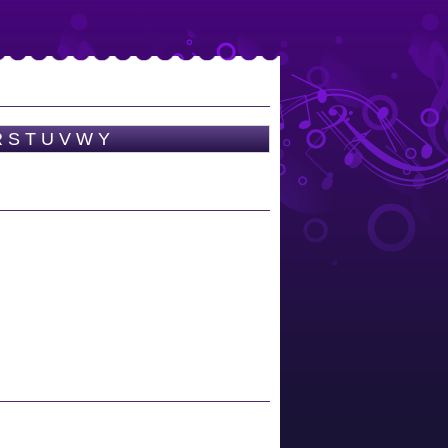
R
S
T
U
V
W
Y