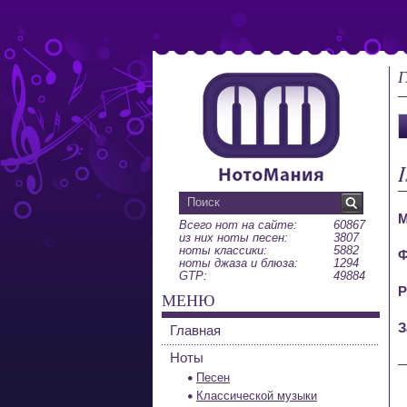
Г
М
Всего нот на сайте:
60867
из них ноты песен:
3807
ноты классики:
5882
Ф
ноты джаза и блюза:
1294
GTP:
49884
Р
МЕНЮ
З
Главная
Ноты
Песен
Классической музыки