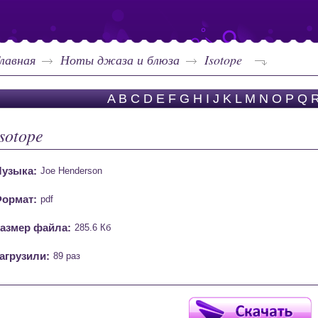
лавная
Ноты джаза и блюза
Isotope
A
B
C
D
E
F
G
H
I
J
K
L
M
N
O
P
Q
Isotope
узыка:
Joe Henderson
ормат:
pdf
азмер файла:
285.6 Кб
агрузили:
89 раз