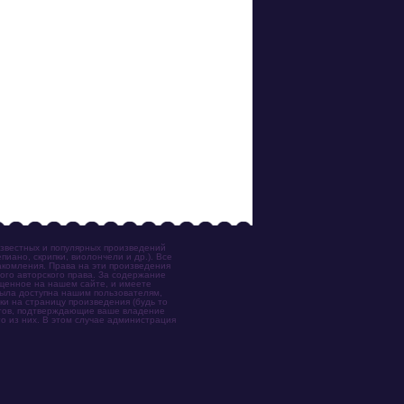
известных и популярных произведений
иано, скрипки, виолончели и др.). Все
акомления. Права на эти произведения
ого авторского права. За содержание
ещенное на нашем сайте, и имеете
была доступна нашим пользователям,
ки на страницу произведения (будь то
ентов, подтверждающие ваше владение
о из них. В этом случае администрация