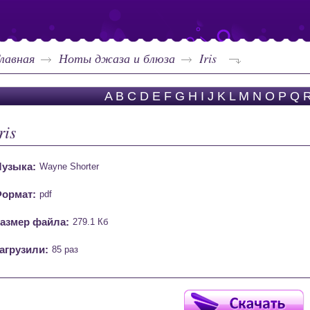
лавная
Ноты джаза и блюза
Iris
A
B
C
D
E
F
G
H
I
J
K
L
M
N
O
P
Q
ris
узыка:
Wayne Shorter
ормат:
pdf
азмер файла:
279.1 Кб
агрузили:
85 раз