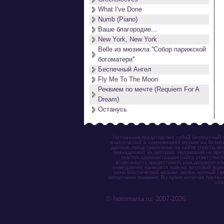
What I've Done
Numb (Piano)
Ваше благородие...
New York, New York
Belle из мюзикла ''Собор парижской
богоматери''
Беспечный Ангел
Fly Me To The Moon
Реквием по мечте (Requiem For A
Dream)
Останусь
Нотомания представляет собой бесплатный н
классической и современной музыки на безвоз
данные, представленные на сайте (тексты пес
принадлежат их авторам. Нотомания не прет
текстов администрация сайта ответствен
возможность предоставить нам документаль
немедленно напишите нам на почтовый ящик (n
ноты классической музыки, песен, нотный с
авторскими правами. В случае наличия претен
обя
© Notomania.ru, 2007-2026