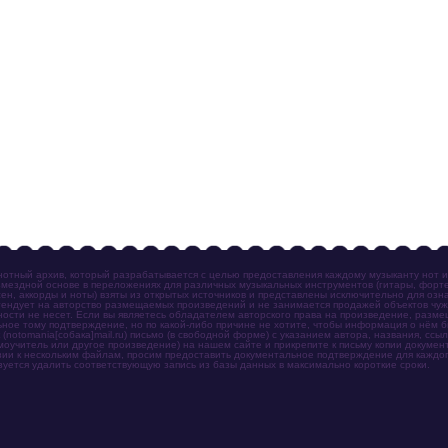
отный архив, который разрабатывается с целью предоставления каждому музыканту нот 
мездной основе в переложениях для различных музыкальных инструментов (гитары, фортеп
ен, аккорды и ноты) взяты из открытых источников и представлены исключительно для озн
ендует на авторство размещаемых произведений и не занимается продажей объектов чуж
ности не несет. Если вы являетесь обладателем авторского права на произведение, разм
ное тому подтверждение, но по какой-либо причине не хотите, чтобы информация о нём 
otomania[собака]mail.ru) письмо (в свободной форме) с указанием автора, названия, ссыл
амоучитель или другое произведение) на нашем сайте и прикрепите к письму копии докум
зии к нескольким файлам, просим предоставить документальное подтверждение для каждог
зуется удалить соответствующую запись из базы данных в максимально короткие сроки.