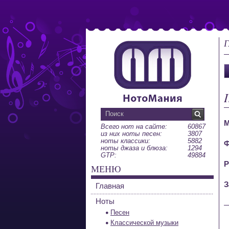
Г
I
М
Всего нот на сайте:
60867
из них ноты песен:
3807
ноты классики:
5882
Ф
ноты джаза и блюза:
1294
GTP:
49884
Р
МЕНЮ
З
Главная
Ноты
Песен
Классической музыки