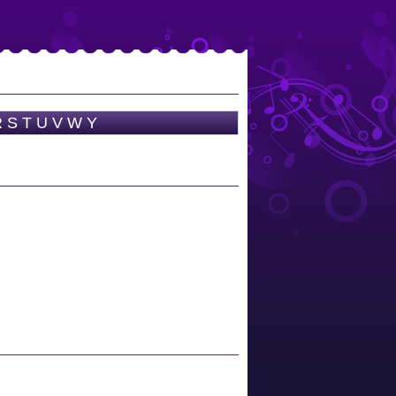
R
S
T
U
V
W
Y