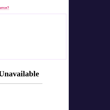
ается?