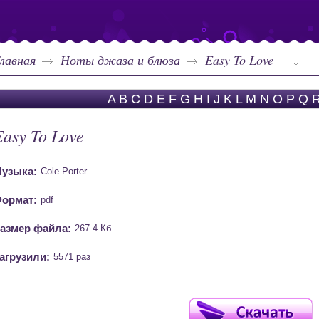
лавная
Ноты джаза и блюза
Easy To Love
A
B
C
D
E
F
G
H
I
J
K
L
M
N
O
P
Q
Easy To Love
узыка:
Cole Porter
ормат:
pdf
азмер файла:
267.4 Кб
агрузили:
5571 раз