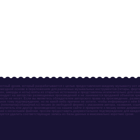
отный архив, который разрабатывается с целью предоставления каждому музыканту нот 
мездной основе в переложениях для различных музыкальных инструментов (гитары, фортеп
ен, аккорды и ноты) взяты из открытых источников и представлены исключительно для озн
ендует на авторство размещаемых произведений и не занимается продажей объектов чуж
ности не несет. Если вы являетесь обладателем авторского права на произведение, разм
ное тому подтверждение, но по какой-либо причине не хотите, чтобы информация о нём 
otomania[собака]mail.ru) письмо (в свободной форме) с указанием автора, названия, ссыл
амоучитель или другое произведение) на нашем сайте и прикрепите к письму копии докум
зии к нескольким файлам, просим предоставить документальное подтверждение для каждог
зуется удалить соответствующую запись из базы данных в максимально короткие сроки.