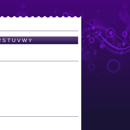
R
S
T
U
V
W
Y