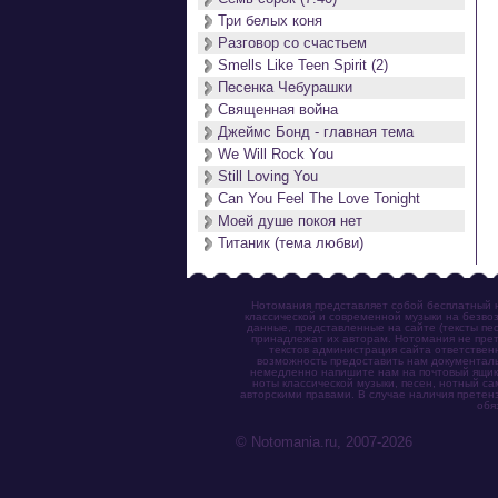
Три белых коня
Разговор со счастьем
Smells Like Teen Spirit (2)
Песенка Чебурашки
Священная война
Джеймс Бонд - главная тема
We Will Rock You
Still Loving You
Can You Feel The Love Tonight
Моей душе покоя нет
Титаник (тема любви)
Нотомания представляет собой бесплатный н
классической и современной музыки на безвоз
данные, представленные на сайте (тексты пес
принадлежат их авторам. Нотомания не прет
текстов администрация сайта ответствен
возможность предоставить нам документаль
немедленно напишите нам на почтовый ящик (n
ноты классической музыки, песен, нотный с
авторскими правами. В случае наличия претен
обя
© Notomania.ru, 2007-2026