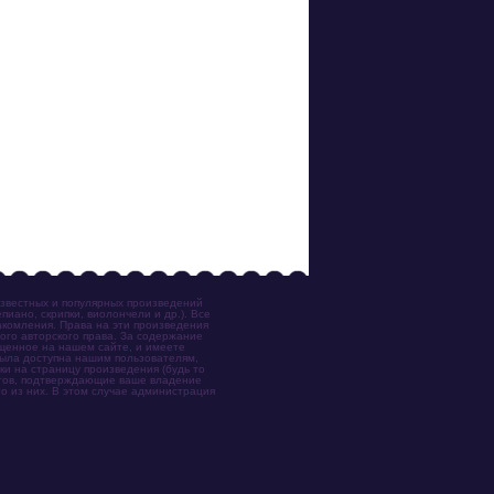
известных и популярных произведений
иано, скрипки, виолончели и др.). Все
акомления. Права на эти произведения
ого авторского права. За содержание
ещенное на нашем сайте, и имеете
была доступна нашим пользователям,
ки на страницу произведения (будь то
ентов, подтверждающие ваше владение
о из них. В этом случае администрация