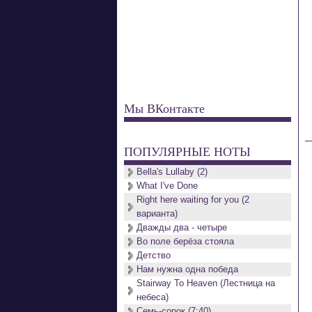
Мы ВКонтакте
ПОПУЛЯРНЫЕ НОТЫ
Bella's Lullaby (2)
What I've Done
Right here waiting for you (2
варианта)
Дважды два - четыре
Во поле берёза стояла
Детство
Нам нужна одна победа
Stairway To Heaven (Лестница на
небеса)
Семь-сорок (7:40)