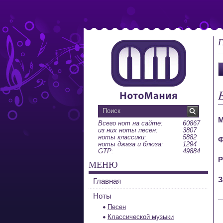
Г
М
Всего нот на сайте:
60867
из них ноты песен:
3807
ноты классики:
5882
Ф
ноты джаза и блюза:
1294
GTP:
49884
Р
МЕНЮ
З
Главная
Ноты
Песен
Классической музыки