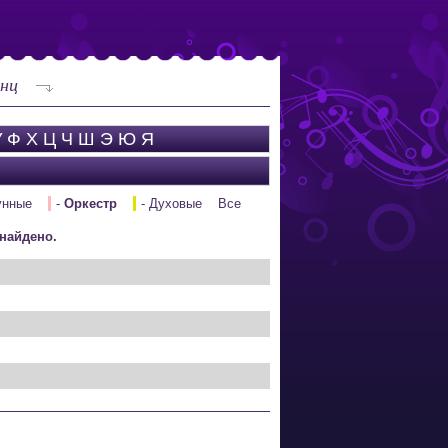
нц
У
Ф
Х
Ц
Ч
Ш
Э
Ю
Я
унные
-
Оркестр
- Духовые
Все
найдено.