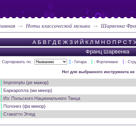
лавная
Ноты классической музыки
Шарвенка Фра
А
Б
В
Г
Д
Е
Ж
З
И
Й
К
Л
М
Н
О
П
Р
С
Т
Франц Шарвенка
Сортировать по:
- Гитара
- Фортепиано
- Стр
Нот для выбранного инструмента не 
Impromptu (ре мажор)
Баркаролла (ми минор)
Из: Польского Национального Танца
Полонез (фа минор)
Стакатто Этюд