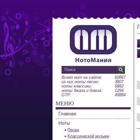
Г
Всего нот на сайте:
60867
из них ноты песен:
3807
ноты классики:
5882
ноты джаза и блюза:
1294
GTP:
49884
МЕНЮ
Главная
Ноты
Песен
Классической музыки