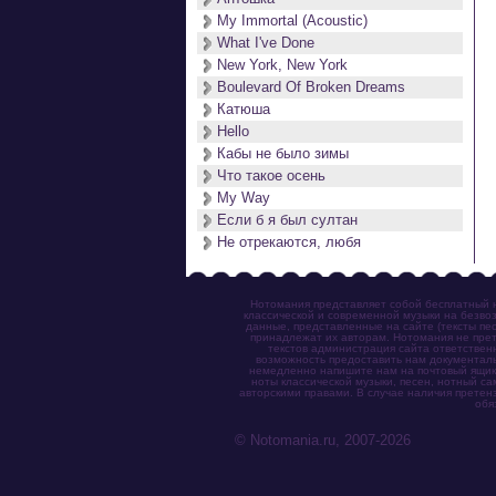
My Immortal (Acoustic)
What I've Done
New York, New York
Boulevard Of Broken Dreams
Катюша
Hello
Кабы не было зимы
Что такое осень
My Way
Если б я был султан
Не отрекаются, любя
Нотомания представляет собой бесплатный н
классической и современной музыки на безвоз
данные, представленные на сайте (тексты пес
принадлежат их авторам. Нотомания не прет
текстов администрация сайта ответствен
возможность предоставить нам документаль
немедленно напишите нам на почтовый ящик (n
ноты классической музыки, песен, нотный с
авторскими правами. В случае наличия претен
обя
© Notomania.ru, 2007-2026