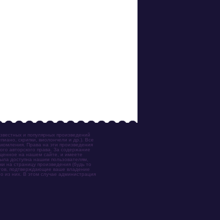
известных и популярных произведений
иано, скрипки, виолончели и др.). Все
акомления. Права на эти произведения
ого авторского права. За содержание
ещенное на нашем сайте, и имеете
была доступна нашим пользователям,
ки на страницу произведения (будь то
ентов, подтверждающие ваше владение
о из них. В этом случае администрация