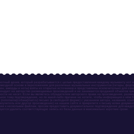
отный архив, который разрабатывается с целью предоставления каждому музыканту нот 
мездной основе в переложениях для различных музыкальных инструментов (гитары, фортеп
ен, аккорды и ноты) взяты из открытых источников и представлены исключительно для озн
ендует на авторство размещаемых произведений и не занимается продажей объектов чуж
ности не несет. Если вы являетесь обладателем авторского права на произведение, разм
ное тому подтверждение, но по какой-либо причине не хотите, чтобы информация о нём 
otomania[собака]mail.ru) письмо (в свободной форме) с указанием автора, названия, ссыл
амоучитель или другое произведение) на нашем сайте и прикрепите к письму копии докум
зии к нескольким файлам, просим предоставить документальное подтверждение для каждог
зуется удалить соответствующую запись из базы данных в максимально короткие сроки.