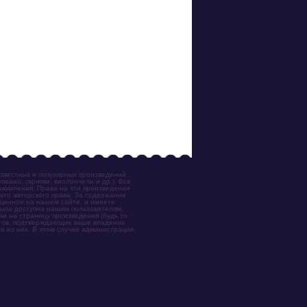
известных и популярных произведений
иано, скрипки, виолончели и др.). Все
акомления. Права на эти произведения
ого авторского права. За содержание
ещенное на нашем сайте, и имеете
была доступна нашим пользователям,
ки на страницу произведения (будь то
ентов, подтверждающие ваше владение
о из них. В этом случае администрация