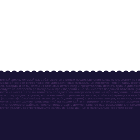
отный архив, который разрабатывается с целью предоставления каждому музыканту нот 
мездной основе в переложениях для различных музыкальных инструментов (гитары, фортеп
ен, аккорды и ноты) взяты из открытых источников и представлены исключительно для озн
ендует на авторство размещаемых произведений и не занимается продажей объектов чуж
ности не несет. Если вы являетесь обладателем авторского права на произведение, разм
ное тому подтверждение, но по какой-либо причине не хотите, чтобы информация о нём 
otomania[собака]mail.ru) письмо (в свободной форме) с указанием автора, названия, ссыл
амоучитель или другое произведение) на нашем сайте и прикрепите к письму копии докум
зии к нескольким файлам, просим предоставить документальное подтверждение для каждог
зуется удалить соответствующую запись из базы данных в максимально короткие сроки.