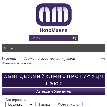
Меню
Главная
Ноты классической музыки
Хевелев Алексей
А
Б
В
Г
Д
Е
Ж
З
И
Й
К
Л
М
Н
О
П
Р
С
Т
У
Ф
Х
Ц
Ч
Ш
Э
Ю
Я
Алексей Хевелев
Сортировать по:
- Гитара
-
Фортепиано
-