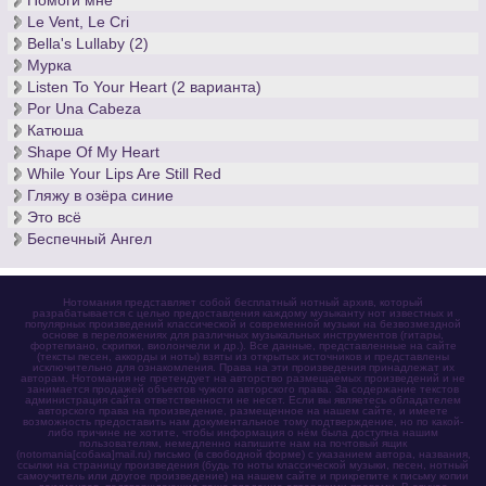
Помоги мне
Le Vent, Le Cri
Bella's Lullaby (2)
Мурка
Listen To Your Heart (2 варианта)
Por Una Cabeza
Катюша
Shape Of My Heart
While Your Lips Are Still Red
Гляжу в озёра синие
Это всё
Беспечный Ангел
Нотомания представляет собой бесплатный нотный архив, который
разрабатывается с целью предоставления каждому музыканту нот известных и
популярных произведений классической и современной музыки на безвозмездной
основе в переложениях для различных музыкальных инструментов (гитары,
фортепиано, скрипки, виолончели и др.). Все данные, представленные на сайте
(тексты песен, аккорды и ноты) взяты из открытых источников и представлены
исключительно для ознакомления. Права на эти произведения принадлежат их
авторам. Нотомания не претендует на авторство размещаемых произведений и не
занимается продажей объектов чужого авторского права. За содержание текстов
администрация сайта ответственности не несет. Если вы являетесь обладателем
авторского права на произведение, размещенное на нашем сайте, и имеете
возможность предоставить нам документальное тому подтверждение, но по какой-
либо причине не хотите, чтобы информация о нём была доступна нашим
пользователям, немедленно напишите нам на почтовый ящик
(notomania[собака]mail.ru) письмо (в свободной форме) с указанием автора, названия,
ссылки на страницу произведения (будь то ноты классической музыки, песен, нотный
самоучитель или другое произведение) на нашем сайте и прикрепите к письму копии