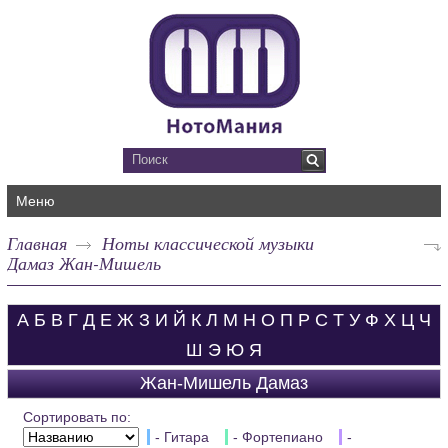
Меню
Главная
Ноты классической музыки
Дамаз Жан-Мишель
А
Б
В
Г
Д
Е
Ж
З
И
Й
К
Л
М
Н
О
П
Р
С
Т
У
Ф
Х
Ц
Ч
Ш
Э
Ю
Я
Жан-Мишель Дамаз
Сортировать по:
- Гитара
- Фортепиано
-