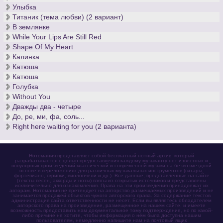
Улыбка
Титаник (тема любви) (2 вариант)
В землянке
While Your Lips Are Still Red
Shape Of My Heart
Калинка
Катюша
Катюша
Голубка
Without You
Дважды два - четыре
До, ре, ми, фа, соль...
Right here waiting for you (2 варианта)
Нотомания представляет собой бесплатный нотный архив, который
разрабатывается с целью предоставления каждому музыканту нот известных и
популярных произведений классической и современной музыки на безвозмездной
основе в переложениях для различных музыкальных инструментов (гитары,
фортепиано, скрипки, виолончели и др.). Все данные, представленные на сайте
(тексты песен, аккорды и ноты) взяты из открытых источников и представлены
исключительно для ознакомления. Права на эти произведения принадлежат их
авторам. Нотомания не претендует на авторство размещаемых произведений и не
занимается продажей объектов чужого авторского права. За содержание текстов
администрация сайта ответственности не несет. Если вы являетесь обладателем
авторского права на произведение, размещенное на нашем сайте, и имеете
возможность предоставить нам документальное тому подтверждение, но по какой-
либо причине не хотите, чтобы информация о нём была доступна нашим
пользователям, немедленно напишите нам на почтовый ящик