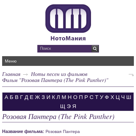
Меню
Главная
Ноты песен из фильмов
Фильм "Розовая Пантера (The Pink Panther)"
А
Б
В
Г
Д
Е
Ж
З
И
К
Л
М
Н
О
П
Р
С
Т
У
Ф
Х
Ц
Ч
Ш
Щ
Э
Я
Розовая Пантера (The Pink Panther)
Название фильма:
Розовая Пантера