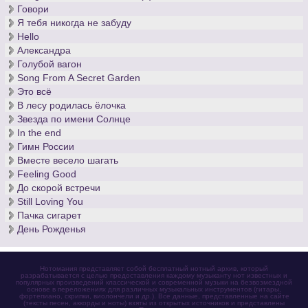
Говори
Я тебя никогда не забуду
Hello
Александра
Голубой вагон
Song From A Secret Garden
Это всё
В лесу родилась ёлочка
Звезда по имени Солнце
In the end
Гимн России
Вместе весело шагать
Feeling Good
До скорой встречи
Still Loving You
Пачка сигарет
День Рожденья
Нотомания представляет собой бесплатный нотный архив, который
разрабатывается с целью предоставления каждому музыканту нот известных и
популярных произведений классической и современной музыки на безвозмездной
основе в переложениях для различных музыкальных инструментов (гитары,
фортепиано, скрипки, виолончели и др.). Все данные, представленные на сайте
(тексты песен, аккорды и ноты) взяты из открытых источников и представлены