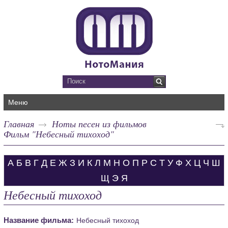
Меню
Главная
Ноты песен из фильмов
Фильм "Небесный тихоход"
А
Б
В
Г
Д
Е
Ж
З
И
К
Л
М
Н
О
П
Р
С
Т
У
Ф
Х
Ц
Ч
Ш
Щ
Э
Я
Небесный тихоход
Название фильма:
Небесный тихоход