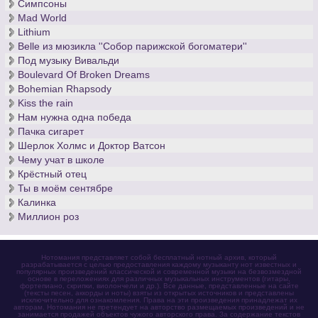
Симпсоны
Mad World
Lithium
Belle из мюзикла ''Собор парижской богоматери''
Под музыку Вивальди
Boulevard Of Broken Dreams
Bohemian Rhapsody
Kiss the rain
Нам нужна одна победа
Пачка сигарет
Шерлок Холмс и Доктор Ватсон
Чему учат в школе
Крёстный отец
Ты в моём сентябре
Калинка
Миллион роз
Нотомания представляет собой бесплатный нотный архив, который
разрабатывается с целью предоставления каждому музыканту нот известных и
популярных произведений классической и современной музыки на безвозмездной
основе в переложениях для различных музыкальных инструментов (гитары,
фортепиано, скрипки, виолончели и др.). Все данные, представленные на сайте
(тексты песен, аккорды и ноты) взяты из открытых источников и представлены
исключительно для ознакомления. Права на эти произведения принадлежат их
авторам. Нотомания не претендует на авторство размещаемых произведений и не
занимается продажей объектов чужого авторского права. За содержание текстов