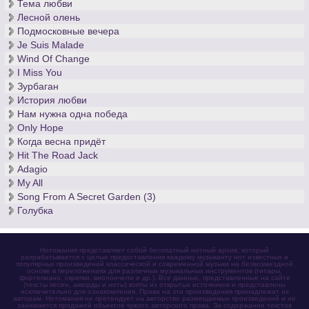
Тема любви
Лесной олень
Подмосковные вечера
Je Suis Malade
Wind Of Change
I Miss You
Зурбаган
История любви
Нам нужна одна победа
Only Hope
Когда весна придёт
Hit The Road Jack
Adagio
My All
Song From A Secret Garden (3)
Голубка
Нотомания представляет собой бесплатный нотный архив, который
разрабатывается с целью предоставления каждому музыканту нот известных и
популярных произведений классической и современной музыки на безвозмездной
основе в переложениях для различных музыкальных инструментов (гитары,
фортепиано, скрипки, виолончели и др.). Все данные, представленные на сайте
(тексты песен, аккорды и ноты) взяты из открытых источников и представлены
исключительно для ознакомления. Права на эти произведения принадлежат их
авторам. Нотомания не претендует на авторство размещаемых произведений и не
занимается продажей объектов чужого авторского права. За содержание текстов