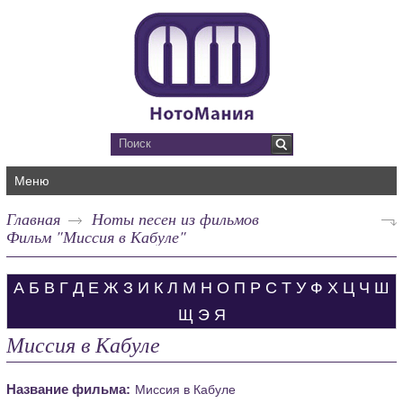
Меню
Главная
Ноты песен из фильмов
Фильм "Миссия в Кабуле"
А
Б
В
Г
Д
Е
Ж
З
И
К
Л
М
Н
О
П
Р
С
Т
У
Ф
Х
Ц
Ч
Ш
Щ
Э
Я
Миссия в Кабуле
Название фильма:
Миссия в Кабуле