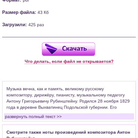
Размер файла:
43 Кб
Загрузили:
425 раз
Что делать, если файл не открывается?
Музыка вечна, как и память, великому русскому
композитору, дирижёру, пианисту, музыкальному педагогу
Антону Григорьевичу Рубинштейну. Родился 28 ноября 1829
года в деревне Выхватинец Подольской губернии. Его
талант не имеет границ, поэтому его имя для нас – легенда.
развернуть полный текст >>
В его доме всегда приветствовалось занятие музыкой.
Происходили частые встречи чиновников, студентов,
которые играли, пели, танцевали. Именно в такой
Смотрите также ноты произведений композитора Антон