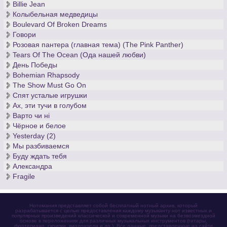
Billie Jean
которых ушла вся его жизнь, судить только Вам. Вы можете
Колыбельная медведицы
скачать бесплатно ноты
именно у нас и насладиться
Boulevard Of Broken Dreams
классической музыкой по – настоящему прекрасной и
Говори
вечной.
Розовая пантера (главная тема) (The Pink Panther)
Tears Of The Ocean (Ода нашей любви)
День Победы
Bohemian Rhapsody
The Show Must Go On
Спят усталые игрушки
Ах, эти тучи в голубом
Варто чи нi
Чёрное и белое
Yesterday (2)
Мы разбиваемся
Буду ждать тебя
Александра
Fragile
Нотомания представляет собой бесплатный нотный архив, который
разрабатывается с целью предоставления каждому музыканту нот известных и
популярных произведений классической и современной музыки на безвозмездной
основе в переложениях для различных музыкальных инструментов (гитары,
фортепиано, скрипки, виолончели и др.). Все данные, представленные на сайте