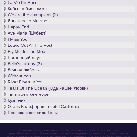
La Vie En Rose
Как же на самом деле звучат его произведения, на создание
Кабы не было зимы
которых ушла вся его жизнь, судить только Вам. Вы можете
We are the champions (2)
скачать бесплатно ноты
именно у нас и насладиться
Я шагаю по Москве
классической музыкой по – настоящему прекрасной и
Happy End
вечной.
Ave Maria (Шуберт)
I Miss You
Leave Out All The Rest
Fly Me To The Moon
Настоящий друг
Bella's Lullaby (2)
Вечная любовь
Without You
River Flows In You
Tears Of The Ocean (Ода нашей любви)
Ты в моём сентябре
Кузнечик
Отель Калифорния (Hotel California)
Песенка крокодила Гены
Нотомания представляет собой бесплатный нотный архив, который
разрабатывается с целью предоставления каждому музыканту нот известных и
популярных произведений классической и современной музыки на безвозмездной