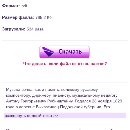
Формат:
pdf
Размер файла:
785.2 Кб
Загрузили:
534 раза
Что делать, если файл не открывается?
Музыка вечна, как и память, великому русскому
композитору, дирижёру, пианисту, музыкальному педагогу
Антону Григорьевичу Рубинштейну. Родился 28 ноября 1829
года в деревне Выхватинец Подольской губернии. Его
талант не имеет границ, поэтому его имя для нас – легенда.
развернуть полный текст >>
В его доме всегда приветствовалось занятие музыкой.
Происходили частые встречи чиновников, студентов,