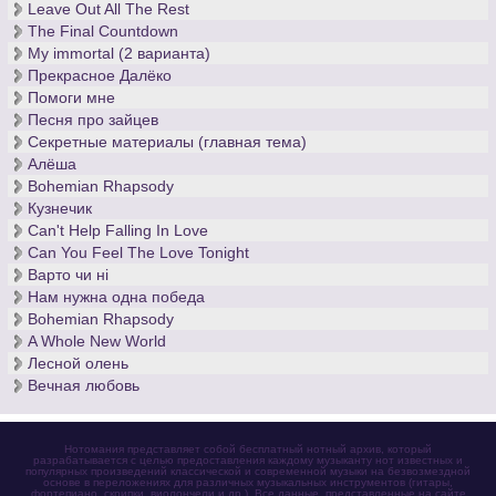
Leave Out All The Rest
которых ушла вся его жизнь, судить только Вам. Вы можете
The Final Countdown
скачать бесплатно ноты
именно у нас и насладиться
My immortal (2 варианта)
классической музыкой по – настоящему прекрасной и
Прекрасное Далёко
вечной.
Помоги мне
Песня про зайцев
Секретные материалы (главная тема)
Алёша
Bohemian Rhapsody
Кузнечик
Can't Help Falling In Love
Can You Feel The Love Tonight
Варто чи нi
Нам нужна одна победа
Bohemian Rhapsody
A Whole New World
Лесной олень
Вечная любовь
Нотомания представляет собой бесплатный нотный архив, который
разрабатывается с целью предоставления каждому музыканту нот известных и
популярных произведений классической и современной музыки на безвозмездной
основе в переложениях для различных музыкальных инструментов (гитары,
фортепиано, скрипки, виолончели и др.). Все данные, представленные на сайте