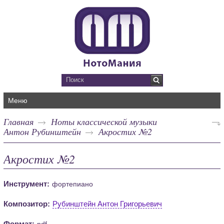
Меню
Главная
Ноты классической музыки
Антон Рубинштейн
Акростих №2
Акростих №2
Инструмент:
фортепиано
Композитор:
Рубинштейн Антон Григорьевич
Формат:
pdf