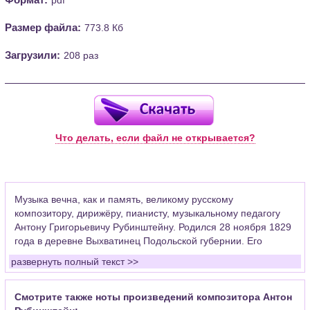
Размер файла:
773.8 Кб
Загрузили:
208 раз
Что делать, если файл не открывается?
Музыка вечна, как и память, великому русскому
композитору, дирижёру, пианисту, музыкальному педагогу
Антону Григорьевичу Рубинштейну. Родился 28 ноября 1829
года в деревне Выхватинец Подольской губернии. Его
талант не имеет границ, поэтому его имя для нас – легенда.
развернуть полный текст >>
В его доме всегда приветствовалось занятие музыкой.
Происходили частые встречи чиновников, студентов,
которые играли, пели, танцевали. Именно в такой
Смотрите также ноты произведений композитора Антон