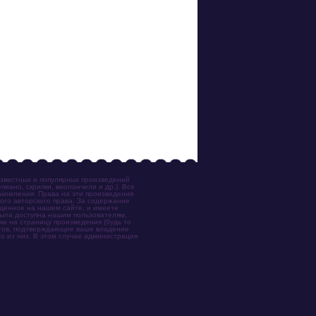
известных и популярных произведений
иано, скрипки, виолончели и др.). Все
акомления. Права на эти произведения
ого авторского права. За содержание
ещенное на нашем сайте, и имеете
была доступна нашим пользователям,
ки на страницу произведения (будь то
ентов, подтверждающие ваше владение
о из них. В этом случае администрация