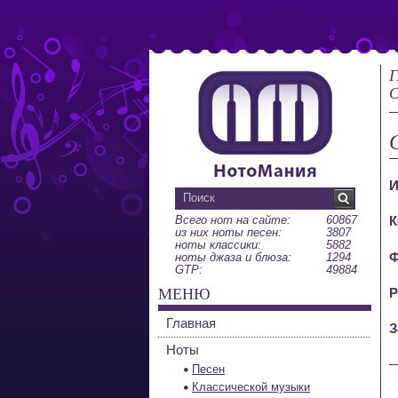
Г
С
И
Всего нот на сайте:
60867
К
из них ноты песен:
3807
ноты классики:
5882
Ф
ноты джаза и блюза:
1294
GTP:
49884
МЕНЮ
Р
Главная
З
Ноты
Песен
Классической музыки