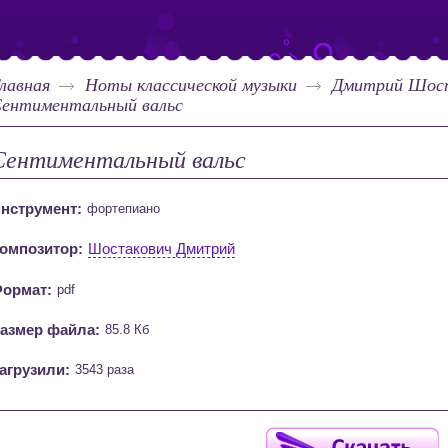
лавная
Ноты классической музыки
Дмитрий Шос
ентиментальный вальс
Сентиментальный вальс
нструмент:
фортепиано
омпозитор:
Шостакович Дмитрий
ормат:
pdf
азмер файла:
85.8 Кб
агрузили:
3543 раза