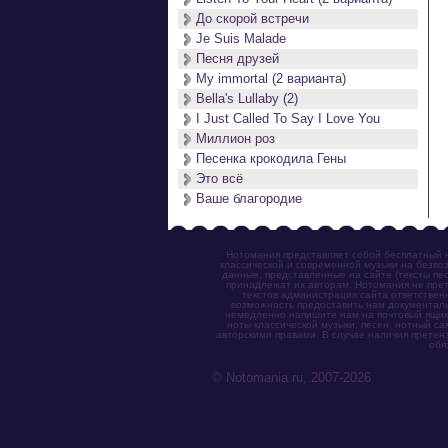
До скорой встречи
Je Suis Malade
Песня друзей
My immortal (2 варианта)
Bella's Lullaby (2)
I Just Called To Say I Love You
Миллион роз
Песенка крокодила Гены
Это всё
Ваше благородие
Нотомания представляет собой бесплатный н
классической и современной музыки на безвоз
данные, представленные на сайте (тексты пес
принадлежат их авторам. Нотомания не прет
текстов администрация сайта ответствен
возможность предоставить нам документаль
немедленно напишите нам на почтовый ящик (n
ноты классической музыки, песен, нотный с
авторскими правами. В случае наличия претен
обя
© Notomania.ru, 2007-2026