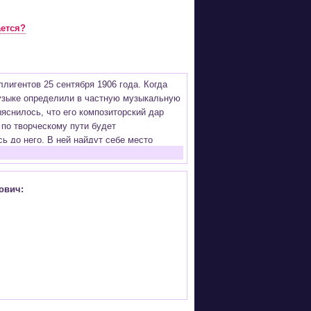
ается?
лигентов 25 сентября 1906 года. Когда
музыке определили в частную музыкальную
яснилось, что его композиторский дар
 по творческому пути будет
ь до него. В ней найдут себе место
 любой власти нужен не любой художник,
тавили в угол его произведения. Так, в
ович:
але, его сочинения не решался исполнять
талантливым отцом и мужем) писал музыку
еклись в юности, когда студент
умерла его жена, и второй раз, когда его
аться беспартийной, и правительство
 («Ленинградской») симфонией. «Этот