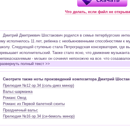
Что делать, если файл не открыв
Дмитрий Дмитриевич Шостакович родился в семье петербургских интел
ему исполнилось 11 лет, ребенка с необыкновенными способностями к 
школу. Следующей ступенью стала Петроградская консерватория, где вы
превышает исполнительский. Также стало ясно, что движение музыканта
непредсказуемым - музыку он сочинял непохожую на все, что создавалос
развернуть полный текст >>
традиционализм и модернизм, «большой стиль» и экспрессионизм.
Отношения Шостаковича с советской властью подтверждали правило -
а нужный ей. Когда автор писал неправильную музыку, его наказывали - с
Смотрите также ноты произведений композитора Дмитрий Шостак
1948 году после статьи «Формализм в музыке» композитор оказался в оп
Прелюдия №12 op.34 (соль-диез минор)
ни один советский оркестр.
Вальс-шарманка
Чтобы заработать денег, отец семейства (а Дмитрий Дмитриевич был 
Романс Овод
для кинофильмов. Кино выручало его не раз, в первый раз их пути перес
Романс из Первой балетной сюиты
подрабатывал тапером в кинотеатре.
Праздничный вальс
За всю жизнь Шостаковича дважды видели плачущим – один раз, когда 
Прелюдия №16 op.34 (си-бемоль минор)
«приняли» в партию. Мировая слава композитора не могла больше остав
решило обозначить просто гения как гения-коммуниста.
Для меломанов имя Шостаковича в первую очередь связано с седьмой