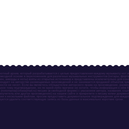
отный архив, который разрабатывается с целью предоставления каждому музыканту нот 
мездной основе в переложениях для различных музыкальных инструментов (гитары, фортеп
ен, аккорды и ноты) взяты из открытых источников и представлены исключительно для озн
ендует на авторство размещаемых произведений и не занимается продажей объектов чуж
ности не несет. Если вы являетесь обладателем авторского права на произведение, разм
ное тому подтверждение, но по какой-либо причине не хотите, чтобы информация о нём 
otomania[собака]mail.ru) письмо (в свободной форме) с указанием автора, названия, ссыл
амоучитель или другое произведение) на нашем сайте и прикрепите к письму копии докум
зии к нескольким файлам, просим предоставить документальное подтверждение для каждог
зуется удалить соответствующую запись из базы данных в максимально короткие сроки.