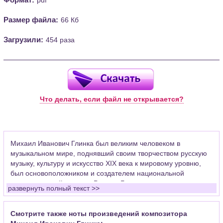
Размер файла:
66 Кб
Загрузили:
454 раза
Что делать, если файл не открывается?
Михаил Иванович Глинка был великим человеком в
музыкальном мире, поднявший своим творчеством русскую
музыку, культуру и искусство XIX века к мировому уровню,
был основоположником и создателем национальной
композиторской школы в России. Глинка и его творчество
развернуть полный текст >>
значительно повлияли на становление его современников и
последователей, которые явились продолжателями
традиций великого музыканта и композитора, традиций
Смотрите также ноты произведений композитора