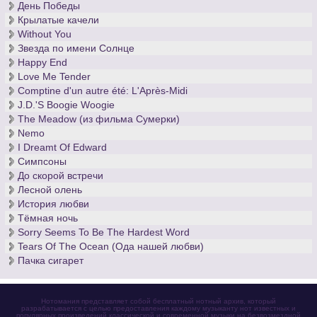
День Победы
Крылатые качели
Without You
Звезда по имени Солнце
Happy End
Love Me Tender
Comptine d'un autre été: L'Après-Midi
J.D.'S Boogie Woogie
The Meadow (из фильма Сумерки)
Nemo
I Dreamt Of Edward
Симпсоны
До скорой встречи
Лесной олень
История любви
Тёмная ночь
Sorry Seems To Be The Hardest Word
Tears Of The Ocean (Ода нашей любви)
Пачка сигарет
Нотомания представляет собой бесплатный нотный архив, который
разрабатывается с целью предоставления каждому музыканту нот известных и
популярных произведений классической и современной музыки на безвозмездной