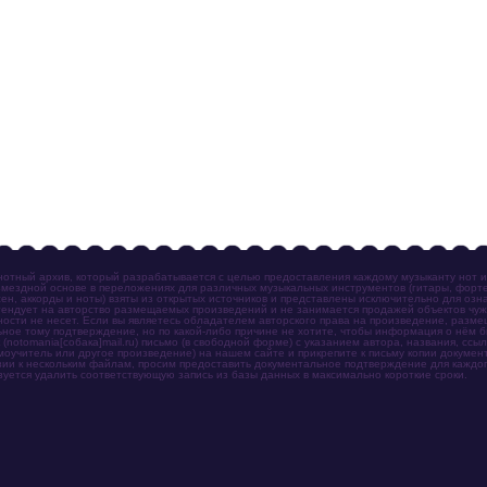
отный архив, который разрабатывается с целью предоставления каждому музыканту нот 
мездной основе в переложениях для различных музыкальных инструментов (гитары, фортеп
ен, аккорды и ноты) взяты из открытых источников и представлены исключительно для озн
ендует на авторство размещаемых произведений и не занимается продажей объектов чуж
ности не несет. Если вы являетесь обладателем авторского права на произведение, разм
ное тому подтверждение, но по какой-либо причине не хотите, чтобы информация о нём 
otomania[собака]mail.ru) письмо (в свободной форме) с указанием автора, названия, ссыл
амоучитель или другое произведение) на нашем сайте и прикрепите к письму копии докум
зии к нескольким файлам, просим предоставить документальное подтверждение для каждог
зуется удалить соответствующую запись из базы данных в максимально короткие сроки.