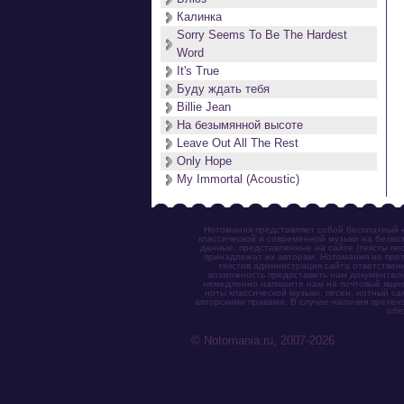
Калинка
Sorry Seems To Be The Hardest
Word
It's True
Буду ждать тебя
Billie Jean
На безымянной высоте
Leave Out All The Rest
Only Hope
My Immortal (Acoustic)
Нотомания представляет собой бесплатный н
классической и современной музыки на безвоз
данные, представленные на сайте (тексты пес
принадлежат их авторам. Нотомания не прет
текстов администрация сайта ответствен
возможность предоставить нам документаль
немедленно напишите нам на почтовый ящик (n
ноты классической музыки, песен, нотный с
авторскими правами. В случае наличия претен
обя
© Notomania.ru, 2007-2026