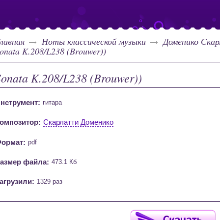
лавная
Ноты классической музыки
Доменико Ска
onata K.208/L238 (Brouwer))
Sonata K.208/L238 (Brouwer))
нструмент:
гитара
омпозитор:
Скарлатти Доменико
ормат:
pdf
азмер файла:
473.1 Кб
агрузили:
1329 раз