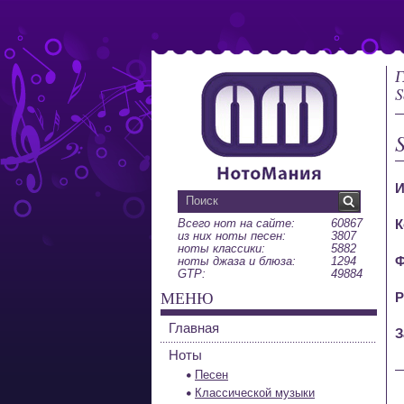
Г
S
И
Всего нот на сайте:
60867
К
из них ноты песен:
3807
ноты классики:
5882
Ф
ноты джаза и блюза:
1294
GTP:
49884
МЕНЮ
Р
Главная
З
Ноты
Песен
Классической музыки