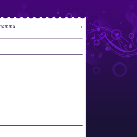
рлатти