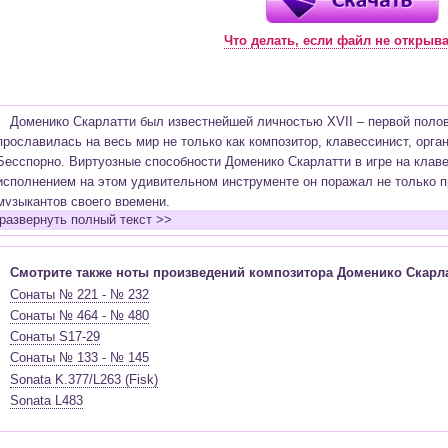
Что делать, если файл не открыв
Доменико Скарлатти был известнейшей личностью XVII – первой полови
прославилась на весь мир не только как композитор, клавессинист, орга
Бесспорно. Виртуозные способности Доменико Скарлатти в игре на клаве
исполнением на этом удивительном инструменте он поражал не только п
музыкантов своего времени.
развернуть полный текст >>
Некоторые искусствоведы проводят прочные нити сравнения биографи
Амадея Моцарта
. И, действительно, параллели двух разных жизней весь
обоим композиторам очень рано и оба были признаны виртуозами в ранне
Смотрите также ноты произведений композитора Доменико Скарла
новаторами в области музыкальных форм и их трактовке. Оба композито
Сонаты № 221 - № 232
музыкальной культуры и искусства своего времени и заработали всемир
Сонаты № 464 - № 480
по странам нашей огромной планеты.
Сонаты S17-29
В творческое наследие Доменико Скарлатти входит огромное разнооб
Сонаты № 133 - № 145
которых он творил. Среди них оперы, духовная музыка, сочинения светс
Sonata K.377/L263 (Fisk)
занимают клавирные одночастные произведения, которые позднее стали 
Sonata L483
них воедино сплетены такие черты как скерцозность и лирическое настр
повлиявшей на всё творчество композитора, и португальской народной м
испанская народная музыка, огромный круг образов и противоположносте