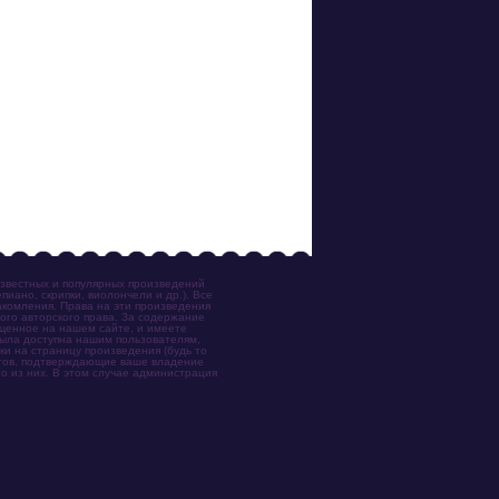
известных и популярных произведений
иано, скрипки, виолончели и др.). Все
акомления. Права на эти произведения
ого авторского права. За содержание
ещенное на нашем сайте, и имеете
была доступна нашим пользователям,
ки на страницу произведения (будь то
ентов, подтверждающие ваше владение
о из них. В этом случае администрация