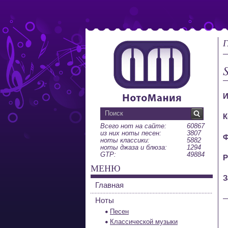
Г
S
И
К
Всего нот на сайте:
60867
из них ноты песен:
3807
Ф
ноты классики:
5882
ноты джаза и блюза:
1294
GTP:
49884
Р
МЕНЮ
З
Главная
Ноты
Песен
Классической музыки