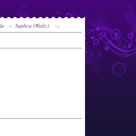
йс
Suplica (Waltz)