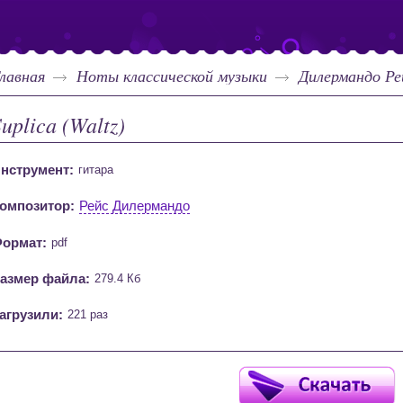
лавная
Ноты классической музыки
Дилермандо Ре
uplica (Waltz)
нструмент:
гитара
омпозитор:
Рейс Дилермандо
ормат:
pdf
азмер файла:
279.4 Кб
агрузили:
221 раз