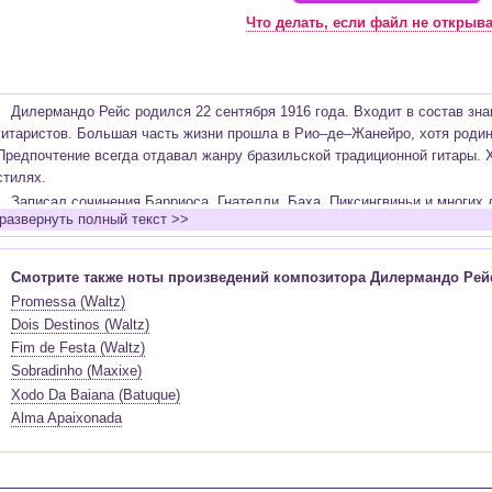
Что делать, если файл не открыв
Дилермандо Рейс родился 22 сентября 1916 года. Входит в состав зн
гитаристов. Большая часть жизни прошла в Рио–де–Жанейро, хотя родин
Предпочтение всегда отдавал жанру бразильской традиционной гитары. 
стилях.
Записал сочинения Барриоса, Гнателли, Баха, Пиксингвиньи и многих
развернуть полный текст >>
диск в 1975 году. В него вошли последние и лучшие произведения. Сюда 
итоге получил название: «Бразильская гитара Дилермандо Рейса». За в
собственных композиций. Многие были и остаются узнаваемыми и попу
Смотрите также ноты произведений композитора Дилермандо Рей
стали каноном бразильской музыки.
Promessa (Waltz)
Такие произведения как «Se Ela Perguntar» и «Dois Destinos» обрели 
Dois Destinos (Waltz)
был любимым гитаристом известного музыканта, аранжировщика Паскуиту
Fim de Festa (Waltz)
со своим отцом (известный гитарист Франциско Рейс). Уже в 15 лет зара
Sobradinho (Maxixe)
Вскоре стал учеником и аккомпаниатором скрипача Левино да Консейс
Xodo Da Baiana (Batuque)
развиваться в 30–х годах. Именно в этот период в Рио–де–Жанейро он 
Alma Apaixonada
магазинах гитару. Был учителем президента Жуселину Кубичек. Много г
по странам. Осуществил запись нескольких хитов, таких как вальс «Alma 
«Penumbra».
Также работал на Национальном радио в Рио–де–Жанейро. На этой дол