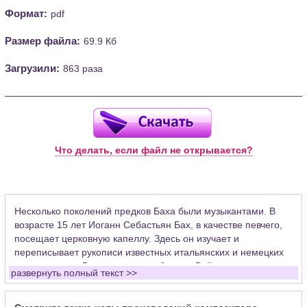
Формат:
pdf
Размер файла:
69.9 Кб
Загрузили:
863 раза
Что делать, если файл не открывается?
Несколько поколений предков Баха были музыкантами. В
возрасте 15 лет Иоганн Себастьян Бах, в качестве певчего,
посещает церковную капеллу. Здесь он изучает и
переписывает рукописи известных итальянских и немецких
композиторов. Впоследствии работал в Веймаре скрипачом
развернуть полный текст >>
придворного оркестра, церковным органистом в Арнштаде,
где уделял много времени развитию органной