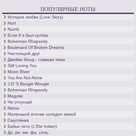
десятилетия кантор церкви св. Фомы, - вечен.
ПОПУЛЯРНЫЕ НОТЫ
История любви (Love Story)
Hurt
Numb
Если б я был султан
Bohemian Rhapsody
Boulevard Of Broken Dreams
Настоящий друг
Джеймс Бонд - главная тема
Still Loving You
Moon River
You Are Not Alone
J.D.'S Boogie Woogie
Bohemian Rhapsody
Медляк
Не отпускай
Nemo
Маленькой ёлочке холодно зимой
Смуглянка
Бабье лето (L'Ete Indien)
До, ре, ми, фа, соль...