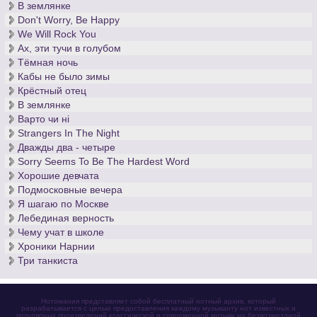
В землянке
десятилетия кантор церкви св. Фомы, - вечен.
Don't Worry, Be Happy
We Will Rock You
Ах, эти тучи в голубом
Тёмная ночь
Кабы не было зимы
Крёстный отец
В землянке
Варто чи нi
Strangers In The Night
Дважды два - четыре
Sorry Seems To Be The Hardest Word
Хорошие девчата
Подмосковные вечера
Я шагаю по Москве
Лебединая верность
Чему учат в школе
Хроники Нарнии
Три танкиста
Нотомания представляет собой бесплатный нотный архив, который
разрабатывается с целью предоставления каждому музыканту нот известных и
популярных произведений классической и современной музыки на безвозмездной