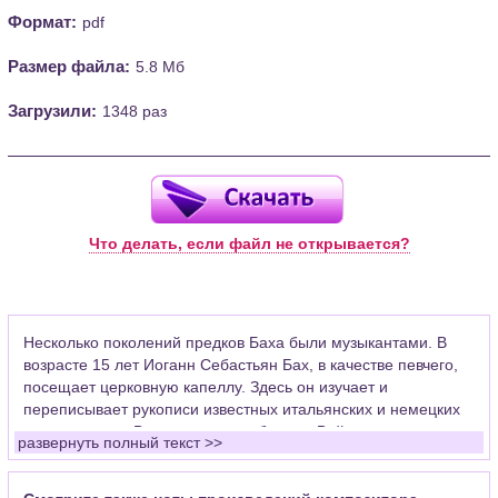
Формат:
pdf
Размер файла:
5.8 Мб
Загрузили:
1348 раз
Что делать, если файл не открывается?
Несколько поколений предков Баха были музыкантами. В
возрасте 15 лет Иоганн Себастьян Бах, в качестве певчего,
посещает церковную капеллу. Здесь он изучает и
переписывает рукописи известных итальянских и немецких
композиторов. Впоследствии работал в Веймаре скрипачом
развернуть полный текст >>
придворного оркестра, церковным органистом в Арнштаде,
где уделял много времени развитию органной