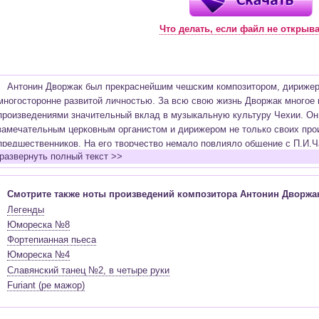
Что делать, если файл не открыв
Антонин Дворжак был прекраснейшим чешским композитором, дирижеро
многосторонне развитой личностью. За всю свою жизнь Дворжак многое 
произведениями значительный вклад в музыкальную культуру Чехии. Он 
замечательным церковным органистом и дирижером не только своих прои
предшественников. На его творчество немало повлияло общение с
П.И.Ч
развернуть полный текст >>
прослеживается в сочинениях Дворжака отголосками чистой русской муз
работал в США, что также отложило свой отпечаток на творческий стиль
многообразии музыкальных элементов разных стран и национальностей, 
Смотрите также ноты произведений композитора Антонин Дворжа
его музыка и стиль носят ни с чем не сравнимый чешский характер и на
Легенды
Активная деятельность и ограниченность свободного времени никоим обр
Юмореска №8
содержании произведения Дворжака. Творческое наследие композитора 
Фортепианная пьеса
формы музыкального искусства, но наиболее ярко представленными стал
Юмореска №4
произведениях Антонин Дворжак соединяет элементы музыкальных культу
Славянский танец №2, в четыре руки
симфонии «
Из Нового Света
» воедино сплетены элементы американской
Furiant (ре мажор)
музыкального фольклора негров и индейцев. При этом каждое произведе
композитора и характер изложения музыкального материала.
Сочинения Антонина Дворжака наполнены богатством мелодий, безгра