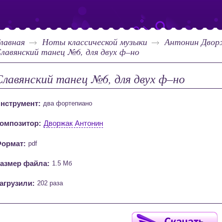
лавная
Ноты классической музыки
Антонин Двор
лавянский танец №6, для двух ф–но
Славянский танец №6, для двух ф–но
нструмент:
два фортепиано
омпозитор:
Дворжак Антонин
ормат:
pdf
азмер файла:
1.5 Мб
агрузили:
202 раза