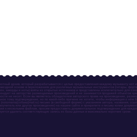
отный архив, который разрабатывается с целью предоставления каждому музыканту нот 
мездной основе в переложениях для различных музыкальных инструментов (гитары, фортеп
ен, аккорды и ноты) взяты из открытых источников и представлены исключительно для озн
ендует на авторство размещаемых произведений и не занимается продажей объектов чуж
ности не несет. Если вы являетесь обладателем авторского права на произведение, разм
ное тому подтверждение, но по какой-либо причине не хотите, чтобы информация о нём 
otomania[собака]mail.ru) письмо (в свободной форме) с указанием автора, названия, ссыл
амоучитель или другое произведение) на нашем сайте и прикрепите к письму копии докум
зии к нескольким файлам, просим предоставить документальное подтверждение для каждог
зуется удалить соответствующую запись из базы данных в максимально короткие сроки.