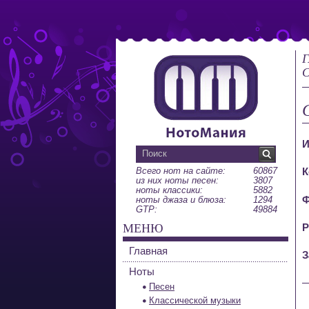
Г
С
И
Всего нот на сайте:
60867
К
из них ноты песен:
3807
ноты классики:
5882
Ф
ноты джаза и блюза:
1294
GTP:
49884
МЕНЮ
Р
Главная
З
Ноты
Песен
Классической музыки