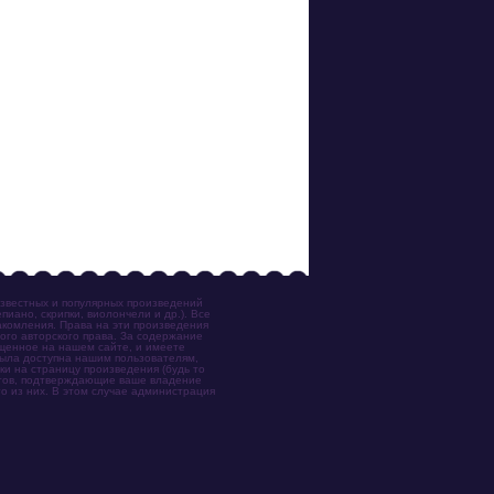
известных и популярных произведений
иано, скрипки, виолончели и др.). Все
акомления. Права на эти произведения
ого авторского права. За содержание
ещенное на нашем сайте, и имеете
была доступна нашим пользователям,
ки на страницу произведения (будь то
ентов, подтверждающие ваше владение
о из них. В этом случае администрация