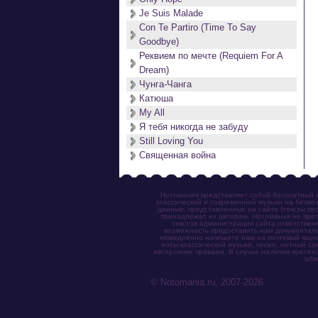
Je Suis Malade
Con Te Partiro (Time To Say
Goodbye)
Реквием по мечте (Requiem For A
Dream)
Чунга-Чанга
Катюша
My All
Я тебя никогда не забуду
Still Loving You
Священная война
Нотомания представляет собой бесплатный н
классической и современной музыки на безвоз
данные, представленные на сайте (тексты пес
принадлежат их авторам. Нотомания не прет
текстов администрация сайта ответствен
возможность предоставить нам документаль
немедленно напишите нам на почтовый ящик (n
ноты классической музыки, песен, нотный с
авторскими правами. В случае наличия претен
обя
© Notomania.ru, 2007-2026