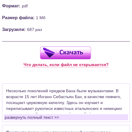
Формат:
pdf
Размер файла:
1 Мб
Загрузили:
687 раз
Что делать, если файл не открывается?
Несколько поколений предков Баха были музыкантами. В
возрасте 15 лет Иоганн Себастьян Бах, в качестве певчего,
посещает церковную капеллу. Здесь он изучает и
переписывает рукописи известных итальянских и немецких
композиторов. Впоследствии работал в Веймаре скрипачом
развернуть полный текст >>
придворного оркестра, церковным органистом в Арнштаде,
где уделял много времени развитию органной