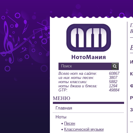
Г
B
И
Всего нот на сайте:
60867
К
из них ноты песен:
3807
ноты классики:
5882
Ф
ноты джаза и блюза:
1294
GTP:
49884
МЕНЮ
Р
Главная
З
Ноты
Песен
Классической музыки