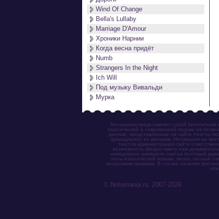
Wind Of Change
Bella's Lullaby
Marriage D'Amour
Хроники Нарнии
Когда весна придёт
Numb
Strangers In the Night
Ich Will
Под музыку Вивальди
Мурка
Нотомания представляет собой бесплатный н
классической и современной музыки на безвоз
данные, представленные на сайте (тексты пес
принадлежат их авторам. Нотомания не прет
текстов администрация сайта ответствен
возможность предоставить нам документаль
немедленно напишите нам на почтовый ящик (n
ноты классической музыки, песен, нотный с
авторскими правами. В случае наличия претен
обя
© Notomania.ru, 2007-2026