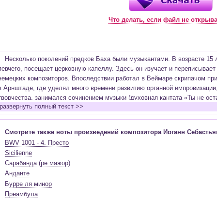
Что делать, если файл не открыв
Несколько поколений предков Баха были музыкантами. В возрасте 15 л
певчего, посещает церковную капеллу. Здесь он изучает и переписывает
немецких композиторов. Впоследствии работал в Веймаре скрипачом при
в Арнштаде, где уделял много времени развитию органной импровизации,
творчества, занимался сочинением музыки (духовная кантата «Ты не ос
развернуть полный текст >>
«Каприччио на отъезд возлюбленного брата» и другие сочинения), изуча
последующие годы композитор создает, большое количество органных пр
ре минор и др.), работает над светскими кантатами (1 том «Хорошо темп
Смотрите также ноты произведений композитора Иоганн Себастья
Бранденбургских концертов, Английские сюиты, Французские сюиты и др.
BWV 1001 - 4. Престо
Бах был дважды женат, семья его была многочисленной. В первом брак
Sicilienne
- семнадцать. Композитор решает жить и работать в Лейпциге. Этот пер
Сарабанда (ре мажор)
более 150 кантат, создаваемых еженедельно, вторая редакция «Страсте
Анданте
Высокая месса си минор, 2 том «Хорошо темперированного клавира», «Ис
Бурре ля минор
не только самого Баха, но и его подросших детей - Филипп Эммануил, 
Преамбула
старшей дочери. Вторая супруга композитора Анна Магдалена хорошо пе
исполнитель-импровизатор на органе Бах переживает наивысшие триумфы
посещении Фридриха II в 1747 году в уже достаточно преклонном возрас