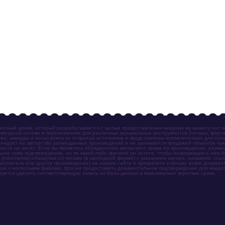
отный архив, который разрабатывается с целью предоставления каждому музыканту нот 
мездной основе в переложениях для различных музыкальных инструментов (гитары, фортеп
ен, аккорды и ноты) взяты из открытых источников и представлены исключительно для озн
ендует на авторство размещаемых произведений и не занимается продажей объектов чуж
ности не несет. Если вы являетесь обладателем авторского права на произведение, разм
ное тому подтверждение, но по какой-либо причине не хотите, чтобы информация о нём 
otomania[собака]mail.ru) письмо (в свободной форме) с указанием автора, названия, ссыл
амоучитель или другое произведение) на нашем сайте и прикрепите к письму копии докум
зии к нескольким файлам, просим предоставить документальное подтверждение для каждог
зуется удалить соответствующую запись из базы данных в максимально короткие сроки.