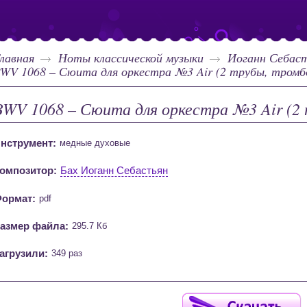
лавная
Ноты классической музыки
Иоганн Себаст
WV 1068 – Сюита для оркестра №3 Air (2 трубы, тромб
BWV 1068 – Сюита для оркестра №3 Air (2 
нструмент:
медные духовые
омпозитор:
Бах Иоганн Себастьян
ормат:
pdf
азмер файла:
295.7 Кб
агрузили:
349 раз