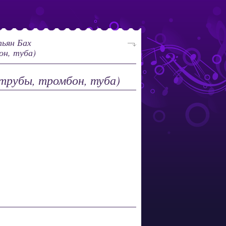
ьян Бах
он, туба)
трубы, тромбон, туба)