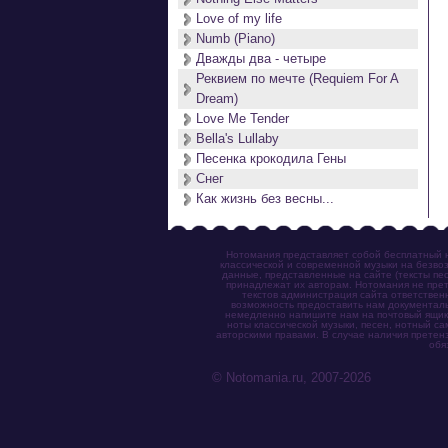
Love of my life
Numb (Piano)
Дважды два - четыре
Реквием по мечте (Requiem For A
Dream)
Love Me Tender
Bella's Lullaby
Песенка крокодила Гены
Снег
Как жизнь без весны...
Нотомания представляет собой бесплатный н
классической и современной музыки на безвоз
данные, представленные на сайте (тексты пес
принадлежат их авторам. Нотомания не прет
текстов администрация сайта ответствен
возможность предоставить нам документаль
немедленно напишите нам на почтовый ящик (n
ноты классической музыки, песен, нотный с
авторскими правами. В случае наличия претен
обя
© Notomania.ru, 2007-2026