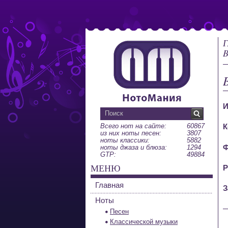
Г
B
И
Всего нот на сайте:
60867
К
из них ноты песен:
3807
ноты классики:
5882
Ф
ноты джаза и блюза:
1294
GTP:
49884
МЕНЮ
Р
Главная
З
Ноты
Песен
Классической музыки