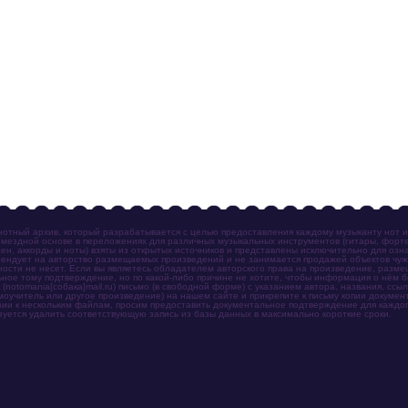
отный архив, который разрабатывается с целью предоставления каждому музыканту нот 
мездной основе в переложениях для различных музыкальных инструментов (гитары, фортеп
ен, аккорды и ноты) взяты из открытых источников и представлены исключительно для озн
ендует на авторство размещаемых произведений и не занимается продажей объектов чуж
ности не несет. Если вы являетесь обладателем авторского права на произведение, разм
ное тому подтверждение, но по какой-либо причине не хотите, чтобы информация о нём 
otomania[собака]mail.ru) письмо (в свободной форме) с указанием автора, названия, ссыл
амоучитель или другое произведение) на нашем сайте и прикрепите к письму копии докум
зии к нескольким файлам, просим предоставить документальное подтверждение для каждог
зуется удалить соответствующую запись из базы данных в максимально короткие сроки.