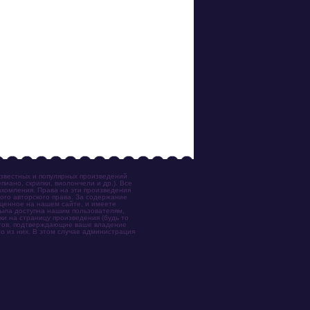
известных и популярных произведений
иано, скрипки, виолончели и др.). Все
акомления. Права на эти произведения
ого авторского права. За содержание
ещенное на нашем сайте, и имеете
была доступна нашим пользователям,
ки на страницу произведения (будь то
ентов, подтверждающие ваше владение
о из них. В этом случае администрация