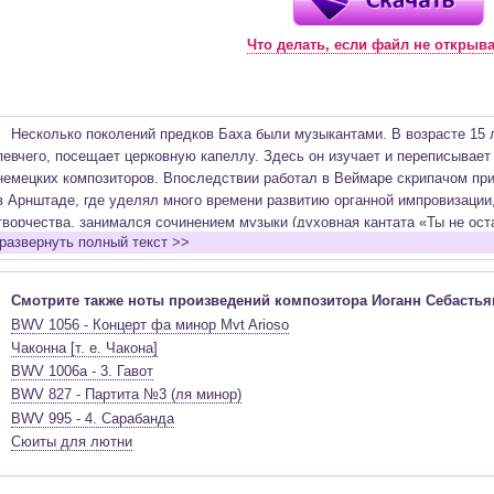
Что делать, если файл не открыв
Несколько поколений предков Баха были музыкантами. В возрасте 15 л
певчего, посещает церковную капеллу. Здесь он изучает и переписывает
немецких композиторов. Впоследствии работал в Веймаре скрипачом при
в Арнштаде, где уделял много времени развитию органной импровизации,
творчества, занимался сочинением музыки (духовная кантата «Ты не ос
развернуть полный текст >>
«Каприччио на отъезд возлюбленного брата» и другие сочинения), изуча
последующие годы композитор создает, большое количество органных пр
ре минор и др.), работает над светскими кантатами (1 том «Хорошо темп
Смотрите также ноты произведений композитора Иоганн Себастья
Бранденбургских концертов, Английские сюиты, Французские сюиты и др.
BWV 1056 - Концерт фа минор Mvt Arioso
Бах был дважды женат, семья его была многочисленной. В первом брак
Чаконна [т. е. Чакона]
- семнадцать. Композитор решает жить и работать в Лейпциге. Этот пер
BWV 1006a - 3. Гавот
более 150 кантат, создаваемых еженедельно, вторая редакция «Страсте
BWV 827 - Партита №3 (ля минор)
Высокая месса си минор, 2 том «Хорошо темперированного клавира», «Ис
BWV 995 - 4. Сарабанда
не только самого Баха, но и его подросших детей - Филипп Эммануил, 
Сюиты для лютни
старшей дочери. Вторая супруга композитора Анна Магдалена хорошо пе
исполнитель-импровизатор на органе Бах переживает наивысшие триумфы
посещении Фридриха II в 1747 году в уже достаточно преклонном возрас