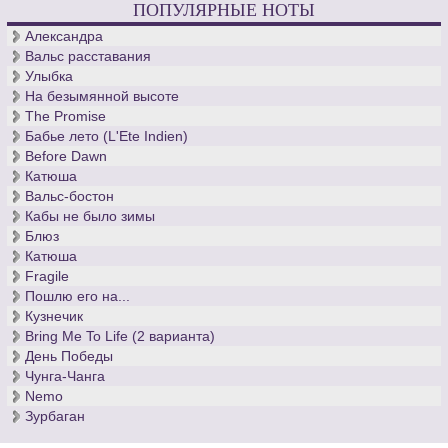
ПОПУЛЯРНЫЕ НОТЫ
десятилетия кантор церкви св. Фомы, - вечен.
Александра
Вальс расставания
Улыбка
На безымянной высоте
The Promise
Бабье лето (L'Ete Indien)
Before Dawn
Катюша
Вальс-бостон
Кабы не было зимы
Блюз
Катюша
Fragile
Пошлю его на...
Кузнечик
Bring Me To Life (2 варианта)
День Победы
Чунга-Чанга
Nemo
Зурбаган