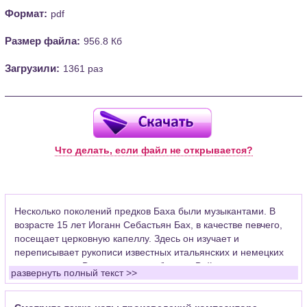
Формат:
pdf
Размер файла:
956.8 Кб
Загрузили:
1361 раз
Что делать, если файл не открывается?
Несколько поколений предков Баха были музыкантами. В
возрасте 15 лет Иоганн Себастьян Бах, в качестве певчего,
посещает церковную капеллу. Здесь он изучает и
переписывает рукописи известных итальянских и немецких
композиторов. Впоследствии работал в Веймаре скрипачом
развернуть полный текст >>
придворного оркестра, церковным органистом в Арнштаде,
где уделял много времени развитию органной