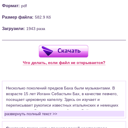
Формат:
pdf
Размер файла:
582.9 Кб
Загрузили:
1943 раза
Что делать, если файл не открывается?
Несколько поколений предков Баха были музыкантами. В
возрасте 15 лет Иоганн Себастьян Бах, в качестве певчего,
посещает церковную капеллу. Здесь он изучает и
переписывает рукописи известных итальянских и немецких
композиторов. Впоследствии работал в Веймаре скрипачом
развернуть полный текст >>
придворного оркестра, церковным органистом в Арнштаде,
где уделял много времени развитию органной