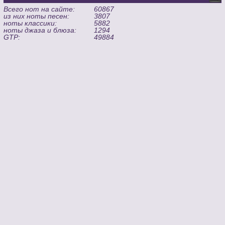
Всего нот на сайте:
60867
из них ноты песен:
3807
ноты классики:
5882
ноты джаза и блюза:
1294
GTP:
49884