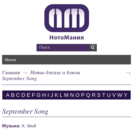
Меню
Главная
Ноты джаза и блюза
September Song
A
B
C
D
E
F
G
H
I
J
K
L
M
N
O
P
Q
R
S
T
U
V
W
Y
September Song
Музыка:
K. Weill